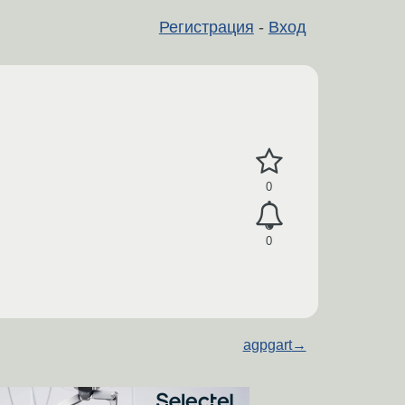
Регистрация
-
Вход
0
0
agpgart
→