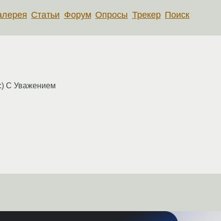
алерея
Статьи
Форум
Опросы
Трекер
Поиск
 :) С Уважением