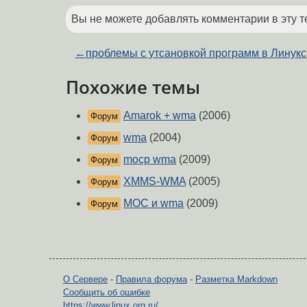
Вы не можете добавлять комментарии в эту т
←
проблемы с утсановкой программ в Линукс
Похожие темы
Amarok + wma
(2006)
Форум
wma
(2004)
Форум
mocp wma
(2009)
Форум
XMMS-WMA
(2005)
Форум
MOC и wma
(2009)
Форум
О Сервере
-
Правила форума
-
Разметка Markdown
Сообщить об ошибке
https://www.linux.org.ru/