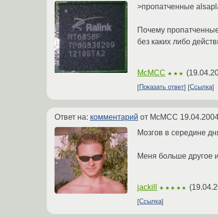
>пропатченные alsapla
Почему пропатченные?
без каких либо действ
McMCC
(
19.04.2
★★★
Показать ответ
Ссылка
Ответ на:
комментарий
от McMCC
19.04.2004
Мозгов в середине дня
Меня больше другое ин
jackill
(
19.04.2
★★★★★
Ссылка