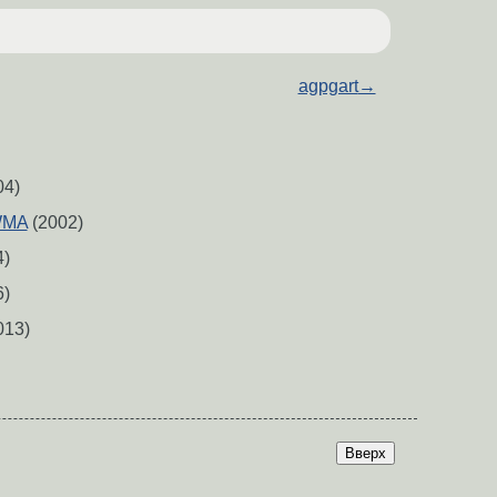
agpgart
→
04)
WMA
(2002)
4)
6)
013)
Вверх