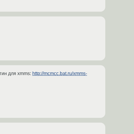
гин для xmms:
http://mcmcc.bat.ru/xmms-