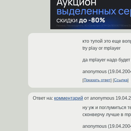
кто тупой это еще воп
try play or mplayer
да mplayer надо будет 
anonymous
(
19.04.200
Показать ответ
Ссылка
Ответ на:
комментарий
от anonymous
19.04.
ну уж и поглумиться т
сконверчу лучше в mp
anonymous
(
19.04.200