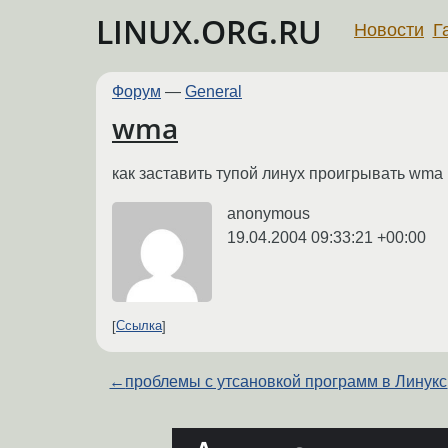
LINUX.ORG.RU
Новости
Г
Форум
—
General
wma
как заставить тупой линух проигрывать wma
anonymous
19.04.2004 09:33:21 +00:00
Ссылка
←
проблемы с утсановкой программ в Линукс