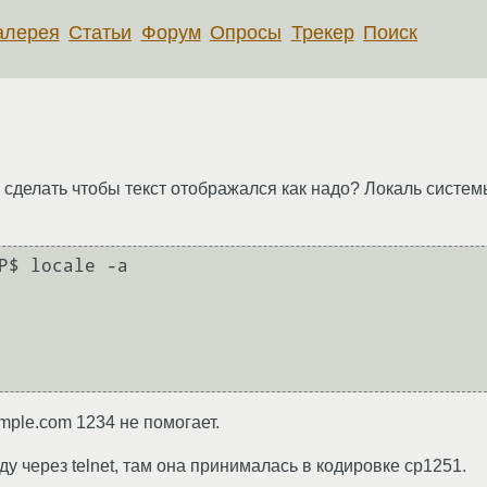
алерея
Статьи
Форум
Опросы
Трекер
Поиск
как сделать чтобы текст отображался как надо? Локаль сист
P$ locale -a

ple.com 1234 не помогает.
у через telnet, там она принималась в кодировке cp1251.