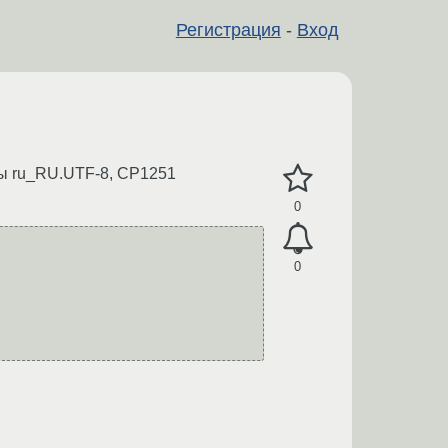
Регистрация
-
Вход
емы ru_RU.UTF-8, CP1251
0
0