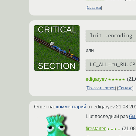
Ссылка
luit -encoding 
или
LC_ALL=ru_RU.CP
edigaryev
(
21.
★★★★★
Показать ответ
Ссылка
Ответ на:
комментарий
от edigaryev
21.08.20
Liut последний раз
бы
firestarter
(
21.08
★★★☆