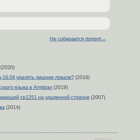
Не собирается rtorrent
→
(2020)
tu-16.04 удалять лишние локали?
(2016)
ского языка в Armbian
(2019)
имающий cp1251 на удаленной стороне
(2007)
ка
(2014)