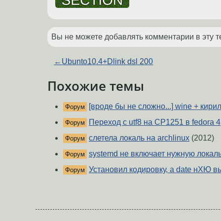
Вы не можете добавлять комментарии в эту т
←
Ubunto10.4+Dlink dsl 200
Похожие темы
[вроде бы не сложно...] wine + кири
Форум
Переход с utf8 на CP1251 в fedora 4
Форум
слетела локаль на archlinux
(2012)
Форум
systemd не включает нужную локал
Форум
Установил кодировку, а date нХЮ вы
Форум