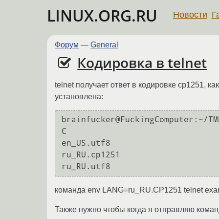
LINUX.ORG.RU
Новости
Г
Форум
—
General
Кодировка в telnet
telnet получает ответ в кодировке cp1251, 
установлена:
brainfucker@FuckingComputer:~/TM
C

en_US.utf8

ru_RU.cp1251

команда env LANG=ru_RU.CP1251 telnet exam
Также нужно чтобы когда я отправляю команд