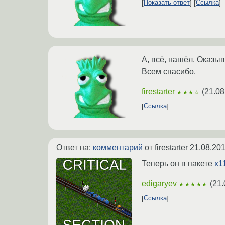
Показать ответ
Ссылка
А, всё, нашёл. Оказы
Всем спасибо.
firestarter
(
21.08
★★★☆
Ссылка
Ответ на:
комментарий
от firestarter
21.08.201
Теперь он в пакете
x11
edigaryev
(
21.
★★★★★
Ссылка