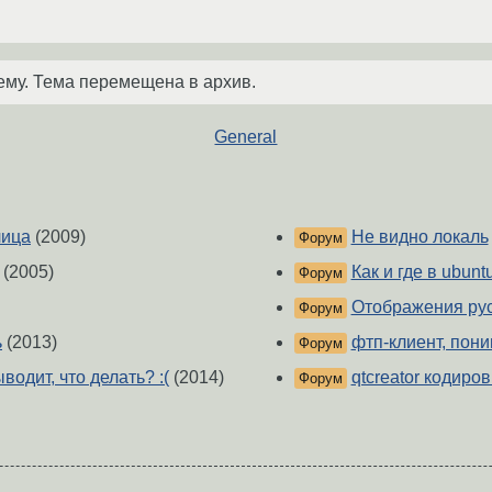
ему. Тема перемещена в архив.
General
лица
(2009)
Не видно локаль
Форум
(2005)
Как и где в ubun
Форум
Отображения рус
Форум
ь
(2013)
фтп-клиент, пон
Форум
водит, что делать? :(
(2014)
qtcreator кодиров
Форум