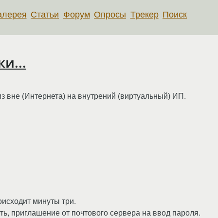
алерея
Статьи
Форум
Опросы
Трекер
Поиск
и...
з вне (Интернета) на внутрений (виртуальный) ИП.
исходит минуты три.
тить, приглашение от почтового сервера на ввод пароля.