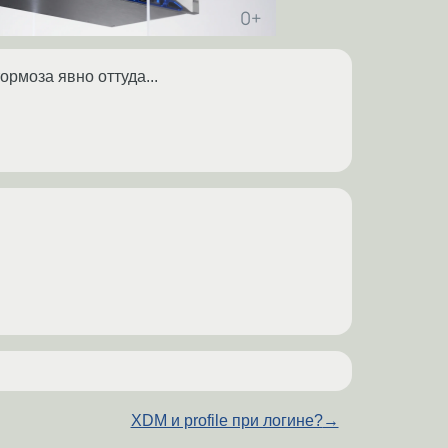
ормоза явно оттуда...
XDM и profile при логине?
→