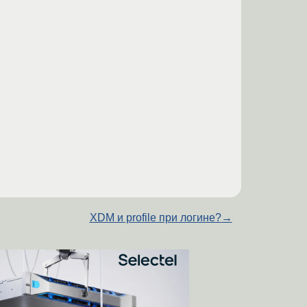
XDM и profile при логине?
→