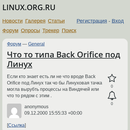
LINUX.ORG.RU
Новости
Галерея
Статьи
Регистрация
-
Вход
Форум
Опросы
Трекер
Поиск
Форум
—
General
Что то типа Back Orifice под
Линух
Если кто знает есть ли не что вроде Back
Orifice под Линух так чо бы Линуховая тачка
0
могла вырубть процессы на Виндячей или
что то рядом с этим .
0
anonymous
09.12.2000 15:55:33 +00:00
Ссылка