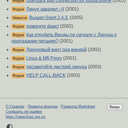
Dial-back ppp connection for russia.online
(2001)
Форум
Линух завалил :-((
(2001)
Форум
Вышел Snort 2.4.3.
(2005)
Новости
помогите факс!
(2002)
Форум
Как отрубить Винды по сигналу с Линуха о
Форум
пропадании питания?
(2001)
Линуховый винт под виндой
(2002)
Форум
Linux & M$ Proxy
(2001)
Форум
посоветуйте дистриб линуха
(2003)
Форум
HELP CALL-BACK
(2003)
Форум
О Сервере
-
Правила форума
-
Разметка Markdown
Вверх
Сообщить об ошибке
https://www.linux.org.ru/