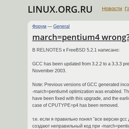
LINUX.ORG.RU
Новости
Г
Форум
—
General
march=pentium4 wrong
В RELNOTES к FreeBSD 5.2.1 написано:
GCC has been updated from 3.2.2 to a 3.3.3 pr
November 2003.
Note: Previous versions of GCC generated inc
-march=pentium4 optimization was enabled. Thi
have been fixed with this upgrade, and the earl
case of CPUTYPE=p4 has been removed.
т.е. если я правильно понял "все версии gcc до
создают неправильный код при -march=pent