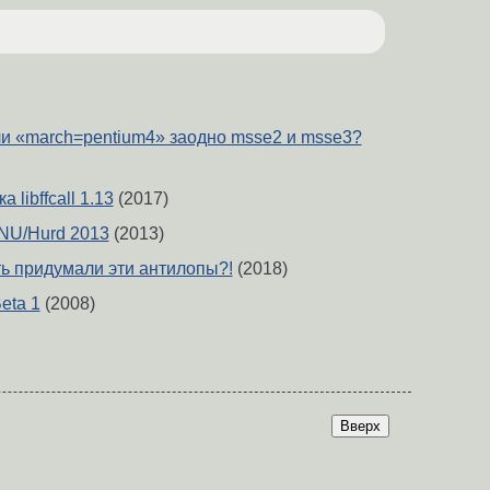
и «march=pentium4» заодно msse2 и msse3?
libffcall 1.13
(2017)
NU/Hurd 2013
(2013)
ть придумали эти антилопы?!
(2018)
eta 1
(2008)
Вверх