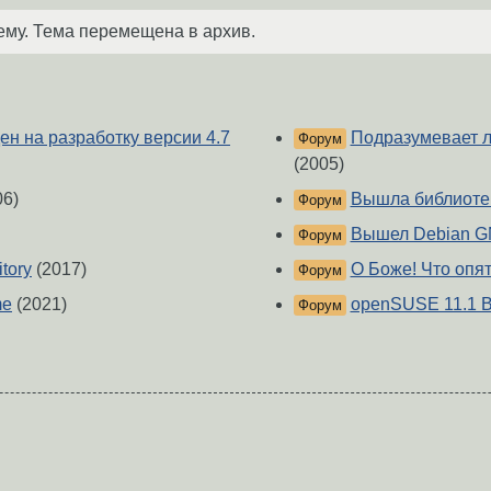
ему. Тема перемещена в архив.
ен на разработку версии 4.7
Подразумевает л
Форум
(2005)
06)
Вышла библиотека 
Форум
Вышел Debian G
Форум
itory
(2017)
О Боже! Что опя
Форум
me
(2021)
openSUSE 11.1 B
Форум