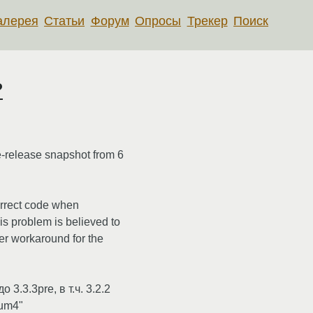
алерея
Статьи
Форум
Опросы
Трекер
Поиск
?
e-release snapshot from 6
orrect code when
s problem is believed to
ier workaround for the
 3.3.3pre, в т.ч. 3.2.2
ium4"