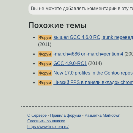
Вы не можете добавлять комментарии в эту т
Похожие темы
вышел GCC 4.6.0 RC, trunk перевед
Форум
(2011)
-march=i686 or -march=pentium4
(20
Форум
GCC 4.9.0-RC1
(2014)
Форум
New 17.0 profiles in the Gentoo repos
Форум
Низкий FPS в панели вкладок chro
Форум
О Сервере
-
Правила форума
-
Разметка Markdown
Сообщить об ошибке
https://www.linux.org.ru/