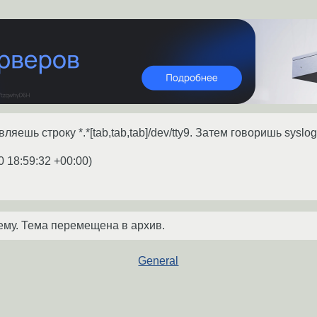
авляешь строку *.*[tab,tab,tab]/dev/tty9. Затем говоришь syslo
0 18:59:32 +00:00
)
ему. Тема перемещена в архив.
General