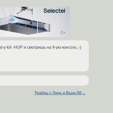
gd-у kill -HUP и смотришь на 9-ую консоль ;-)
Траблы с Линь и Вынь'98
→