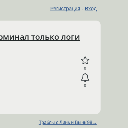
Регистрация
-
Вход
ерминал только логи
0
0
Траблы с Линь и Вынь'98
→