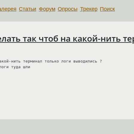
алерея
Статьи
Форум
Опросы
Трекер
Поиск
лать так чтоб на какой-нить т
акой-нить терминал только логи выводились ?

логи туда шли