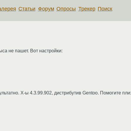
алерея
Статьи
Форум
Опросы
Трекер
Поиск
са не пашет. Вот настройки:
льтатно. Х-ы 4.3.99.902, дистрибутив Gentoo. Помогите плиз