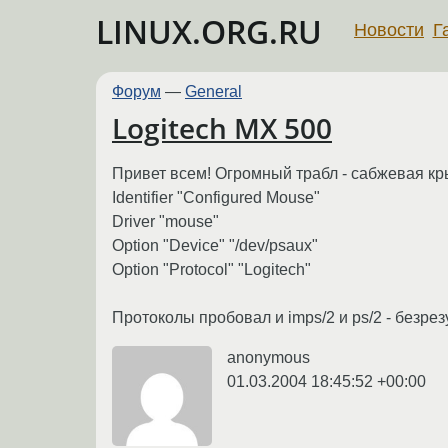
LINUX.ORG.RU
Новости
Г
Форум
—
General
Logitech MX 500
Привет всем! Огромный трабл - сабжевая кры
Identifier "Configured Mouse"
Driver "mouse"
Option "Device" "/dev/psaux"
Option "Protocol" "Logitech"
Протоколы пробовал и imps/2 и ps/2 - безрезу
anonymous
01.03.2004 18:45:52 +00:00