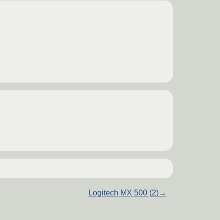
Logitech MX 500 (2)
→