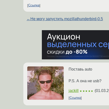
Ссылка
←
Не могу запустить mozillathunderbird-0.5
Поставь auto
P.S. А она не usb?
jackill
(
01.03.2
★★★★★
Ссылка