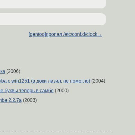
[gentoo]пропал /etc/conf.d/clock
→
ка
(2006)
a с win1251 (в доки лазил, не помогло)
(2004)
ие буквы теперь в самбе
(2000)
ba 2.2.7a
(2003)