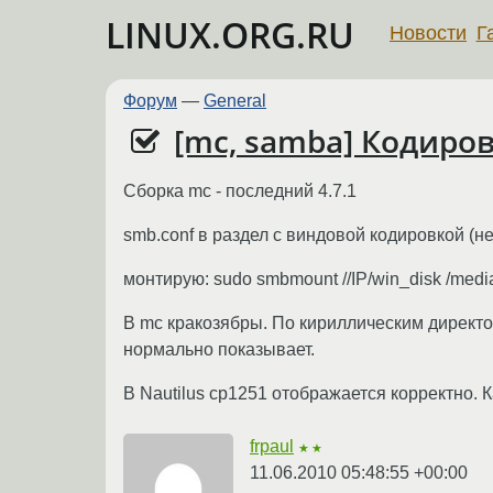
LINUX.ORG.RU
Новости
Г
Форум
—
General
[mc, samba] Кодиров
Сборка mc - последний 4.7.1
smb.conf в раздел с виндовой кодировкой (не 
монтирую: sudo smbmount //IP/win_disk /media
В mc кракозябры. По кириллическим директор
нормально показывает.
В Nautilus cp1251 отображается корректно. 
frpaul
★★
11.06.2010 05:48:55 +00:00