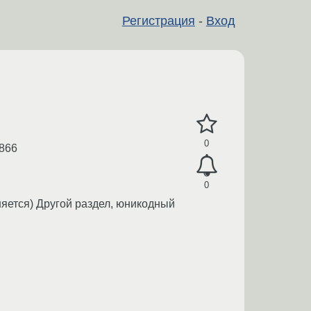
Регистрация
-
Вход
0
 866
0
еняется) Другой раздел, юникодный