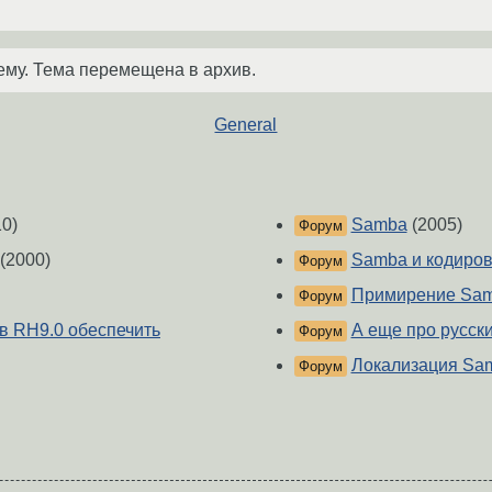
ему. Тема перемещена в архив.
General
0)
Samba
(2005)
Форум
(2000)
Samba и кодиров
Форум
Примирение Samb
Форум
 в RH9.0 обеспечить
А еще про русск
Форум
Локализация Sam
Форум