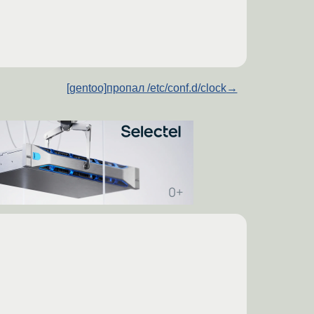
[gentoo]пропал /etc/conf.d/clock
→