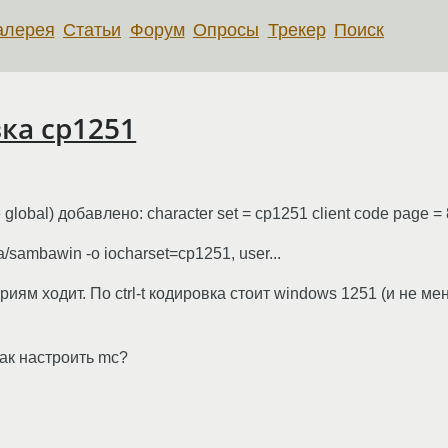
алерея
Статьи
Форум
Опросы
Трекер
Поиск
ка cp1251
global) добавлено: character set = cp1251 client code page =
/sambawin -o iocharset=cp1251, user...
иям ходит. По ctrl-t кодировка стоит windows 1251 (и не м
Как настроить mc?