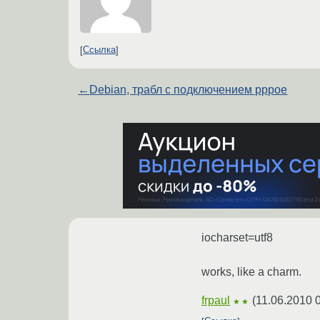
Ссылка
←
Debian, трабл с подключением pppoe
iocharset=utf8
works, like a charm.
frpaul
(
11.06.2010 
★★