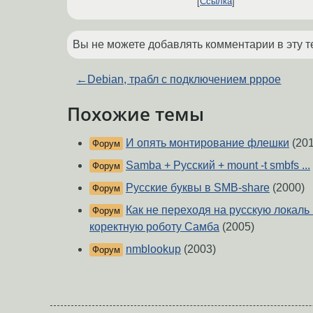
Ссылка
Вы не можете добавлять комментарии в эту т
←
Debian, трабл с подключением pppoe
Похожие темы
И опять монтирование флешки
(201
Форум
Samba + Русский + mount -t smbfs ...
Форум
Русские буквы в SMB-share
(2000)
Форум
Как не переходя на русскую локаль
Форум
коректную роботу Самба
(2005)
nmblookup
(2003)
Форум