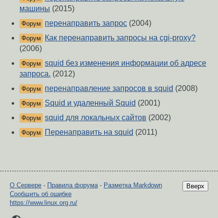
машины
(2015)
перенаправить запрос
(2004)
Форум
Как перенаправить запросы на cgi-proxy?
Форум
(2006)
squid без изменения информации об адресе
Форум
запроса.
(2012)
перенаправление запросов в squid
(2008)
Форум
Squid и удаленный Squid
(2001)
Форум
squid для локальных сайтов
(2002)
Форум
Перенаправить на squid
(2011)
Форум
О Сервере
-
Правила форума
-
Разметка Markdown
Вверх
Сообщить об ошибке
https://www.linux.org.ru/