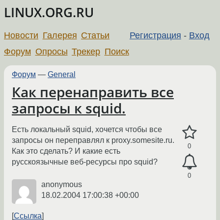
LINUX.ORG.RU
Новости
Галерея
Статьи
Регистрация
-
Вход
Форум
Опросы
Трекер
Поиск
Форум
—
General
Как перенаправить все
запросы к squid.
Есть локальный squid, хочется чтобы все
запросы он переправлял к proxy.somesite.ru.
0
Как это сделать? И какие есть
русскоязычные веб-ресурсы про squid?
0
anonymous
18.02.2004 17:00:38 +00:00
Ссылка