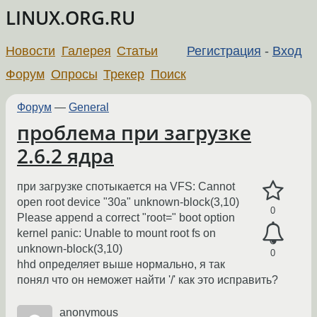
LINUX.ORG.RU
Новости
Галерея
Статьи
Регистрация
-
Вход
Форум
Опросы
Трекер
Поиск
Форум
—
General
проблема при загрузке
2.6.2 ядра
при загрузке спотыкается на VFS: Cannot
open root device "30a" unknown-block(3,10)
0
Please append a correct "root=" boot option
kernel panic: Unable to mount root fs on
unknown-block(3,10)
0
hhd определяет выше нормально, я так
понял что он неможет найти '/' как это исправить?
anonymous