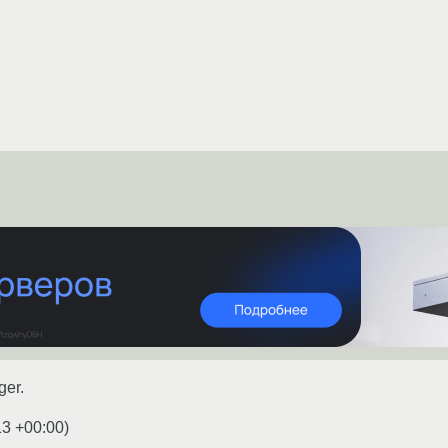
er.
13 +00:00
)