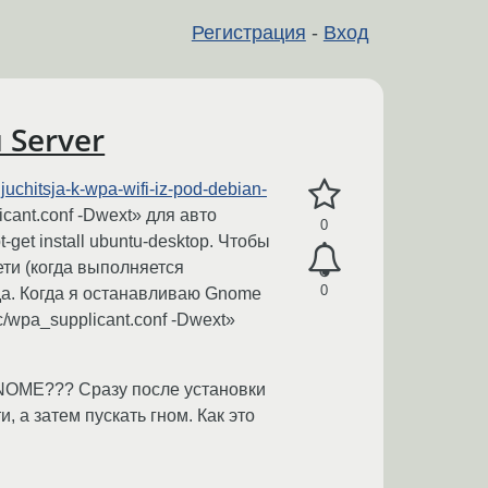
Регистрация
-
Вход
 Server
juchitsja-k-wpa-wifi-iz-pod-debian-
plicant.conf -Dwext» для авто
0
et install ubuntu-desktop. Чтобы
сети (когда выполняется
0
егда. Когда я останавливаю Gnome
tc/wpa_supplicant.conf -Dwext»
 GNOME??? Сразу после установки
, а затем пускать гном. Как это