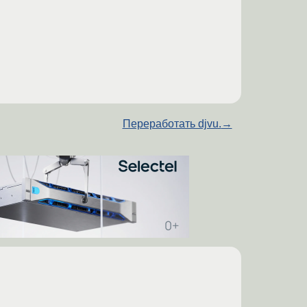
Переработать djvu.
→