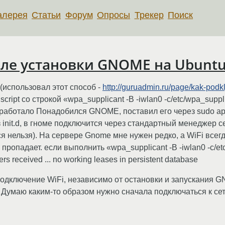
алерея
Статьи
Форум
Опросы
Трекер
Поиск
сле установки GNOME на Ubuntu
 (использовал этот способ -
http://guruadmin.ru/page/kak-podkl
art.script со строкой «wpa_supplicant -B -iwlan0 -c/etc/wpa_sup
 работало Понадобился GNOME, поставил его через sudo apt-g
из init.d, в гноме подключится через стандартный менеджер 
чится нельзя). На сервере Gnome мне нужен редко, а WiFi вс
Fi пропадает. если выполнить «wpa_supplicant -B -iwlan0 -c/e
 received ... no working leases in persistent database
 подключение WiFi, независимо от остановки и запускания
 Думаю каким-то образом нужно сначала подключаться к сети