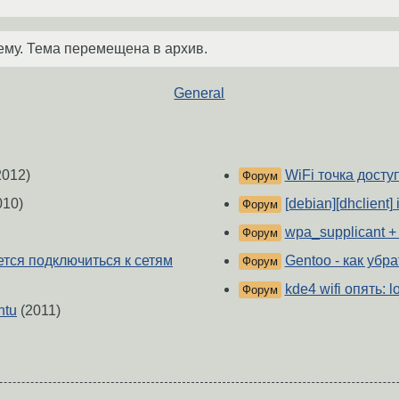
ему. Тема перемещена в архив.
General
2012)
WiFi точка досту
Форум
010)
[debian][dhclient]
Форум
wpa_supplicant +
Форум
ется подключиться к сетям
Gentoo - как убра
Форум
kde4 wifi опять: l
Форум
ntu
(2011)