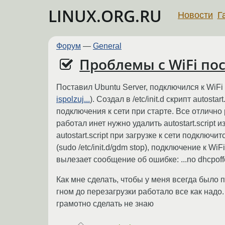
LINUX.ORG.RU
Новости
Г
Форум
—
General
Проблемы с WiFi по
Поставил Ubuntu Server, подключился к WiFi
ispolzuj...
). Создал в /etc/init.d скрипт autost
подключения к сети при старте. Все отлично
работал инет нужно удалить autostart.script 
autostart.script при загрузке к сети подклю
(sudo /etc/init.d/gdm stop), подключение к Wi
вылезает сообщение об ошибке: ...no dhcpoffers
Как мне сделать, чтобы у меня всегда было
гном до перезагрузки работало все как надо.
грамотно сделать не знаю