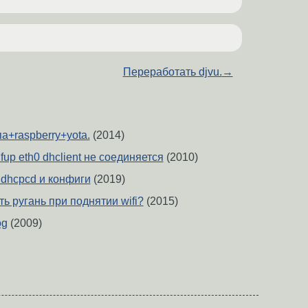
Переработать djvu.
→
па+raspberry+yota.
(2014)
 ifup eth0 dhclient не соединяется
(2010)
 dhcpcd и конфиги
(2019)
ть ругань при поднятии wifi?
(2015)
og
(2009)