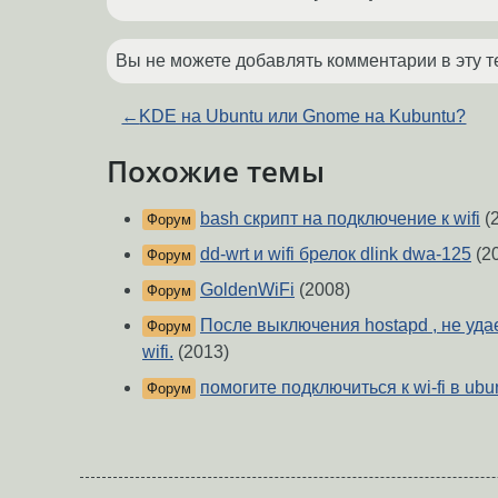
Вы не можете добавлять комментарии в эту т
←
KDE на Ubuntu или Gnome на Kubuntu?
Похожие темы
bash скрипт на подключение к wifi
(
Форум
dd-wrt и wifi брелок dlink dwa-125
(2
Форум
GoldenWiFi
(2008)
Форум
После выключения hostapd , не уда
Форум
wifi.
(2013)
помогите подключиться к wi-fi в ubu
Форум