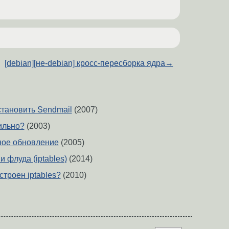
[debian][не-debian] кросс-пересборка ядра
→
становить Sendmail
(2007)
вильно?
(2003)
ьное обновление
(2005)
 флуда (iptables)
(2014)
троен iptables?
(2010)