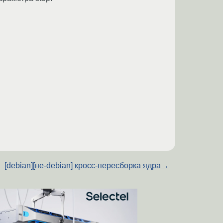
[debian][не-debian] кросс-пересборка ядра
→