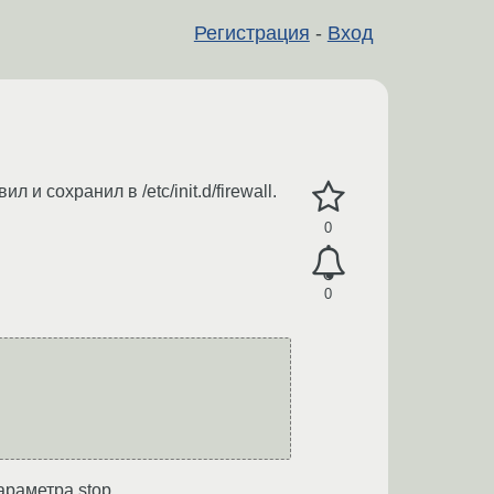
Регистрация
-
Вход
и сохранил в /etc/init.d/firewall.
0
0
араметра stop.