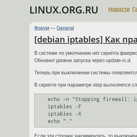
LINUX.ORG.RU
Новости
Г
Форум
—
General
[debian iptables] Как п
В системе по умолчанию нет скрипта фаервола в
Обновил уровни запуска через update-rc.d.
Теперь при выключении системы появляется н
В скрипте при параметре stop выполяется с
   echo -n "Stopping firewall: iptables"

   iptables -F

   iptables -X

Если эти строчки закомментить, то выключен