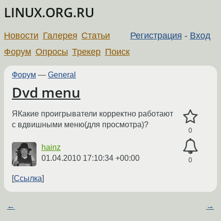
LINUX.ORG.RU
Новости
Галерея
Статьи
Регистрация
-
Вход
Форум
Опросы
Трекер
Поиск
Форум
—
General
Dvd menu
ЯКакие проигрыватели корректно работают
с вдвишными меню(для просмотра)?
0
hainz
01.04.2010 17:10:34 +00:00
0
Ссылка
←
→