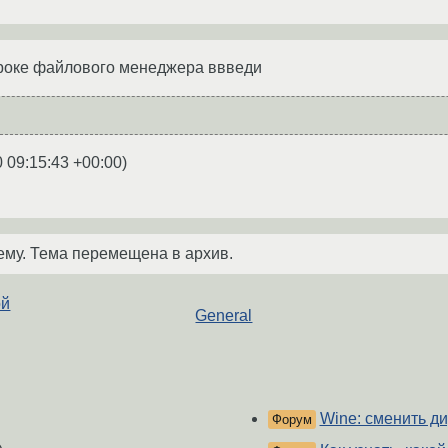
троке файлового менеджера ввведи
 09:15:43 +00:00
)
ему. Тема перемещена в архив.
ой
General
Wine: сменить ди
Форум