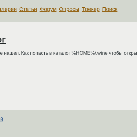
алерея
Статьи
Форум
Опросы
Трекер
Поиск
ог
не нашел. Как попасть в каталог %HOME%/.wine чтобы открыт
ой