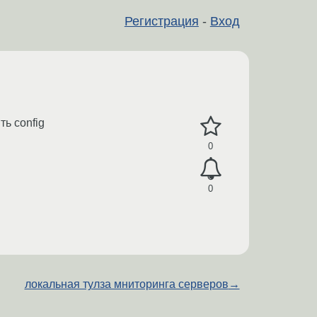
Регистрация
-
Вход
ь config
0
0
локальная тулза мниторинга серверов
→