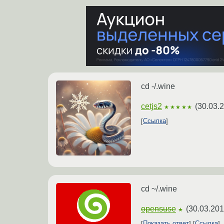
cd -/.wine
cetjs2
(
30.03.
★★★★★
Ссылка
cd ~/.wine
opensuse
(
30.03.201
★
Показать ответ
Ссылка