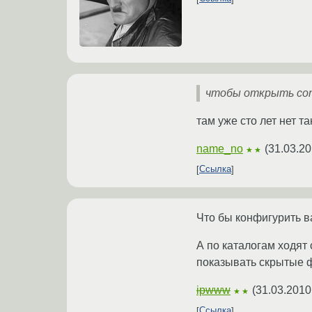
чтобы открыть con
там уже сто лет нет т
name_no
(
31.03.20
★★
Ссылка
Что бы конфигурить в
А по каталогам ходят
показывать скрытые 
ipwww
(
31.03.2010
★★
Ссылка