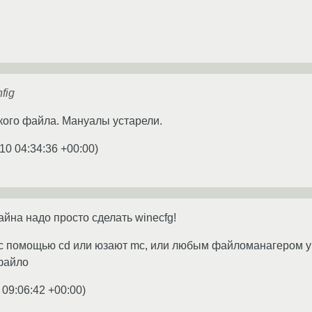
fig
акого файла. Мануалы устарели.
10 04:34:36 +00:00
)
айна надо просто сделать winecfg!
 с помощью cd или юзают mc, или любым файломанагером у к
файло
 09:06:42 +00:00
)