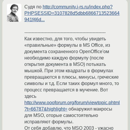
Судя по
http://community.i-rs.ru/index.php?
PHPSESSID=3107828d5dbb6866713523664
941f46d...
--------------------------------------------------------
Как известно, для того, чтобы увидеть
«правильные» формулы в MS Office, из
документа сохраненного OpenOffice'ом
необходимо каждую формулу (после
открытия документа в MSO) потыкать
мышкой. При этом квадраты в формулах
превращаются в плюсы, минусы, греческие
символы и т.д. Если таких формул много, то
процесс превращается в мучение. Вот
здесь
http://www.oooforum.org/forum/viewtopic.phtml
?t=66787&highlight=
обнаружил макросы
для MSO, оторые самостоятельно
исправляют формулы.
От себя добавлю, что MSO 2003 - ужасно