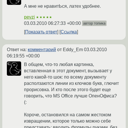
А мне не нравитЬся, латех удобнее.
pevzi
★★★★★
03.03.2010 06:27:33 +00:00
автор топика
Показать ответ
Ссылка
Ответ на:
комментарий
от Eddy_Em
03.03.2010
06:19:55 +00:00
В общем, что-то любая картинка,
вставленная в этот документ, вызывает у
него какой-то шок: по всему документу
расползаются линии из клочков букв, глючит
прорисовка. И кто после этого будет еще
говорить, что MS Office лучше ОпенОфиса?
(:
Короче, остановился на самом жестоком
извращении, которое только можно себе
представить: вводить формулы руками, без