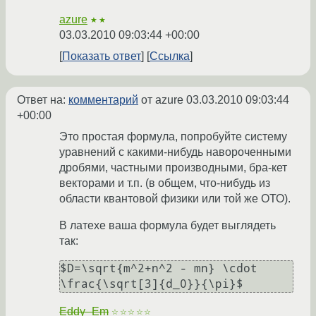
azure
★★
03.03.2010 09:03:44 +00:00
Показать ответ
Ссылка
Ответ на:
комментарий
от azure
03.03.2010 09:03:44
+00:00
Это простая формула, попробуйте систему
уравнений с какими-нибудь навороченными
дробями, частными производными, бра-кет
векторами и т.п. (в общем, что-нибудь из
области квантовой физики или той же ОТО).
В латехе ваша формула будет выглядеть
так:
$D=\sqrt{m^2+n^2 - mn} \cdot 
Eddy_Em
☆☆☆☆☆