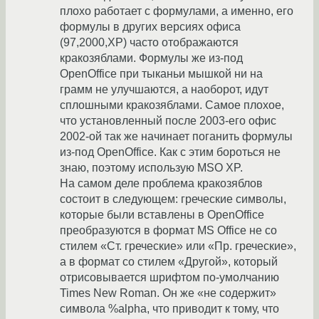
плохо работает с формулами, а именно, его
формулы в других версиях офиса
(97,2000,XP) часто отображаются
кракозяблами. Формулы же из-под
OpenOffice при тыканьи мышкой ни на
грамм не улучшаются, а наоборот, идут
сплошными кракозяблами. Самое плохое,
что установленный после 2003-его офис
2002-ой так же начинает поганить формулы
из-под OpenOffice. Как с этим бороться не
знаю, поэтому использую MSO XP.
На самом деле проблема кракозяблов
состоит в следующем: греческие символы,
которые были вставлены в OpenOffice
преобразуются в формат MS Office не со
стилем «Ст. греческие» или «Пр. греческие»,
а в формат со стилем «Другой», который
отрисовывается шрифтом по-умолчанию
Times New Roman. Он же «не содержит»
символа %alpha, что приводит к тому, что