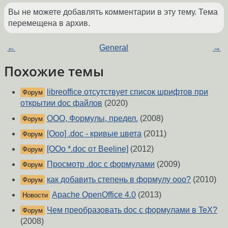
Вы не можете добавлять комментарии в эту тему. Тема
перемещена в архив.
←
General
→
Похожие темы
libreoffice отсутствует список шрифтов при
Форум
открытии doc файлов
(2020)
OOO, Формулы, предел.
(2008)
Форум
[Ooo] .doc - кривые цвета
(2011)
Форум
[OOo *.doc от Beeline]
(2012)
Форум
Просмотр .doc с формулами
(2009)
Форум
как добавить степень в формулу ooo?
(2010)
Форум
Apache OpenOffice 4.0
(2013)
Новости
Чем преобразовать doc с формулами в TeX?
Форум
(2008)