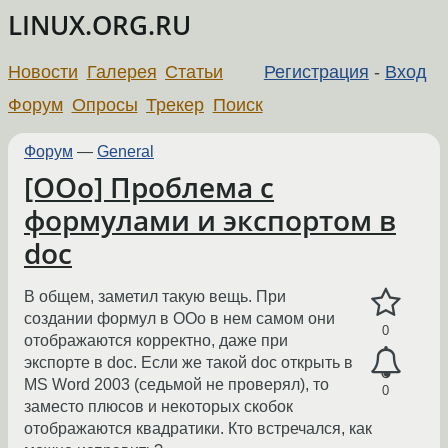
LINUX.ORG.RU
Новости
Галерея
Статьи
Регистрация
-
Вход
Форум
Опросы
Трекер
Поиск
Форум
—
General
[OOo] Проблема с
формулами и экспортом в
doc
В общем, заметил такую вещь. При
создании формул в OOo в нем самом они
0
отображаются корректно, даже при
экспорте в doc. Если же такой doc открыть в
MS Word 2003 (седьмой не проверял), то
0
заместо плюсов и некоторых скобок
отображаются квадратики. Кто встречался, как