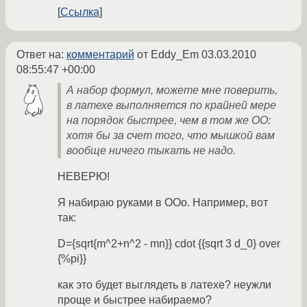
Ссылка
Ответ на:
комментарий
от Eddy_Em
03.03.2010
08:55:47 +00:00
А набор формул, можете мне поверить,
в латехе выполняется по крайней мере
на порядок быстрее, чем в том же ОО:
хотя бы за счет того, что мышкой вам
вообще ничего тыкать не надо.
НЕВЕРЮ!
Я набираю руками в ООо. Например, вот
так:
D={sqrt{m^2+n^2 - mn}} cdot {{sqrt 3 d_0} over
{%pi}}
как это будет выглядеть в латехе? неужли
проще и быстрее набираемо?