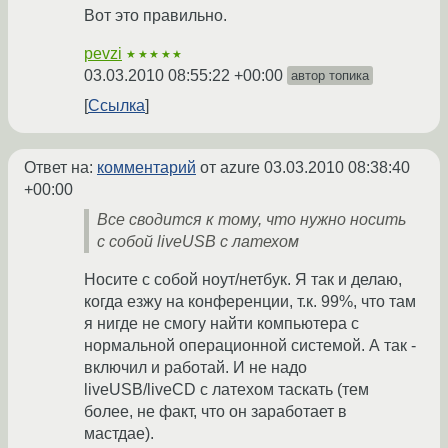
Вот это правильно.
pevzi
★★★★★
03.03.2010 08:55:22 +00:00
автор топика
Ссылка
Ответ на:
комментарий
от azure
03.03.2010 08:38:40
+00:00
Все сводится к тому, что нужно носить
с собой liveUSB с латехом
Носите с собой ноут/нетбук. Я так и делаю,
когда езжу на конференции, т.к. 99%, что там
я нигде не смогу найти компьютера с
нормальной операционной системой. А так -
включил и работай. И не надо
liveUSB/liveCD с латехом таскать (тем
более, не факт, что он заработает в
мастдае).