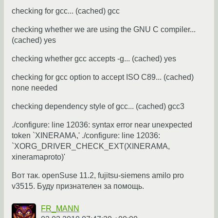
checking for gcc... (cached) gcc
checking whether we are using the GNU C compiler...
(cached) yes
checking whether gcc accepts -g... (cached) yes
checking for gcc option to accept ISO C89... (cached)
none needed
checking dependency style of gcc... (cached) gcc3
./configure: line 12036: syntax error near unexpected
token `XINERAMA,' ./configure: line 12036:
`XORG_DRIVER_CHECK_EXT(XINERAMA,
xineramaproto)'
Вот так. openSuse 11.2, fujitsu-siemens amilo pro
v3515. Буду признателен за помощь.
FR_MANN