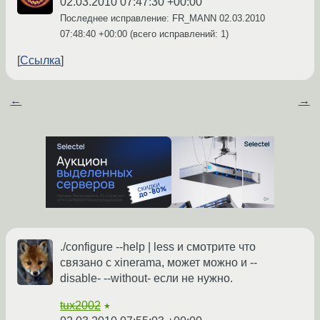
02.03.2010 07:47:30 +00:00
Последнее исправление: FR_MANN
02.03.2010
07:48:40 +00:00
(всего исправлений: 1)
Ссылка
←
→
./configure --help | less и смотрите что
связано с xinerama, может можно и --
disable- --without- если не нужно.
tux2002
★