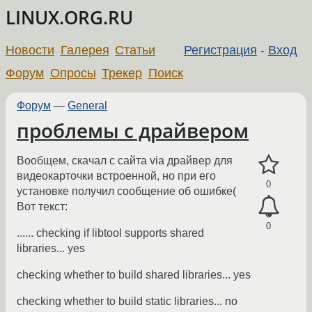
LINUX.ORG.RU
Новости
Галерея
Статьи
Регистрация
-
Вход
Форум
Опросы
Трекер
Поиск
Форум
—
General
проблемы с драйвером
Вообщем, скачал с сайта via драйвер для
видеокарточки встроенной, но при его
0
установке получил сообщение об ошибке(
Вот текст:
0
...... checking if libtool supports shared
libraries... yes
checking whether to build shared libraries... yes
checking whether to build static libraries... no