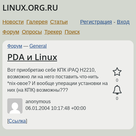
LINUX.ORG.RU
Новости
Галерея
Статьи
Регистрация
-
Вход
Форум
Опросы
Трекер
Поиск
Форум
—
General
PDA и Linux
Вот приобретаю себе КПК iPAQ H2210,
возможно ли на него поставить что-нить
0
*nix-овое? И вообще уперации установки на
них (на КПК) возможны???
0
anonymous
06.01.2004 10:17:48 +00:00
Ссылка