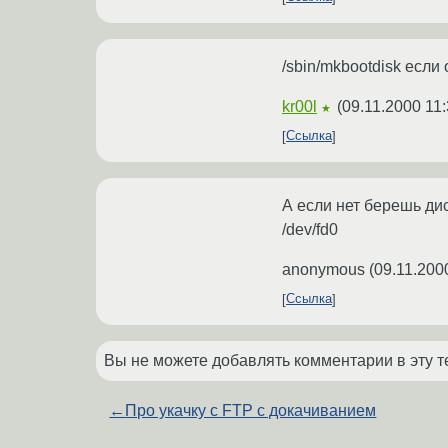
/sbin/mkbootdisk если 
kr00l
(
09.11.2000 11:
★
Ссылка
А если нет берешь дис
/dev/fd0
anonymous
(
09.11.200
Ссылка
Вы не можете добавлять комментарии в эту т
←
Про укачку с FTP с докачиванием