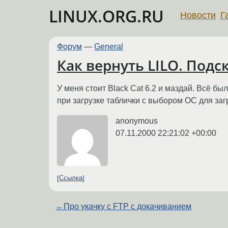
LINUX.ORG.RU
Новости
Г
Форум
—
General
Как вернуть LILO. Подс
У меня стоит Black Cat 6.2 и маздай. Всё бы
при загрузке таблички с выбором ОС для загр
anonymous
07.11.2000 22:21:02 +00:00
Ссылка
←
Про укачку с FTP с докачиванием