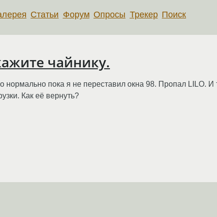
алерея
Статьи
Форум
Опросы
Трекер
Поиск
кажите чайнику.
ло нормально пока я не переставил окна 98. Пропал LILO. И
узки. Как её вернуть?