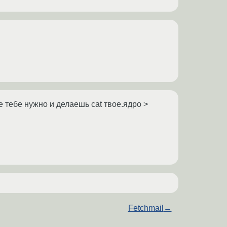
е тебе нужно и делаешь cat твое.ядро >
Fetchmail
→