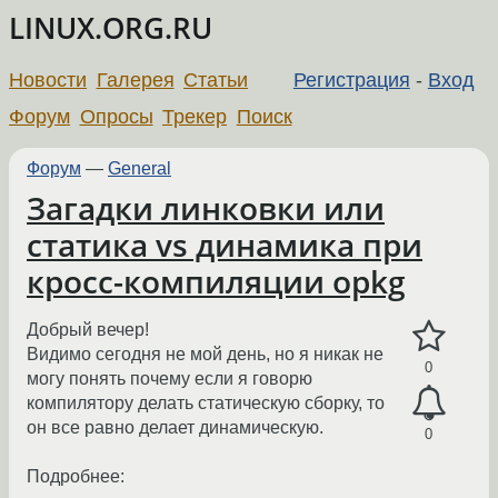
LINUX.ORG.RU
Новости
Галерея
Статьи
Регистрация
-
Вход
Форум
Опросы
Трекер
Поиск
Форум
—
General
Загадки линковки или
статика vs динамика при
кросс-компиляции opkg
Добрый вечер!
Видимо сегодня не мой день, но я никак не
0
могу понять почему если я говорю
компилятору делать статическую сборку, то
он все равно делает динамическую.
0
Подробнее: