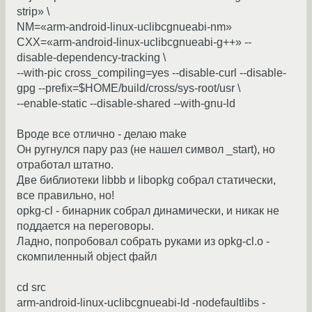
strip» \
NM=«arm-android-linux-uclibcgnueabi-nm»
CXX=«arm-android-linux-uclibcgnueabi-g++» --
disable-dependency-tracking \
--with-pic cross_compiling=yes --disable-curl --disable-
gpg --prefix=$HOME/build/cross/sys-root/usr \
--enable-static --disable-shared --with-gnu-ld
Вроде все отлично - делаю make
Он ругнулся пару раз (не нашел символ _start), но
отработал штатно.
Две библиотеки libbb и libopkg собрал статически,
все правильно, но!
opkg-cl - бинарник собрал динамически, и никак не
поддается на переговоры.
Ладно, попробовал собрать руками из opkg-cl.o -
скомпиленный object файл
cd src
arm-android-linux-uclibcgnueabi-ld -nodefaultlibs -