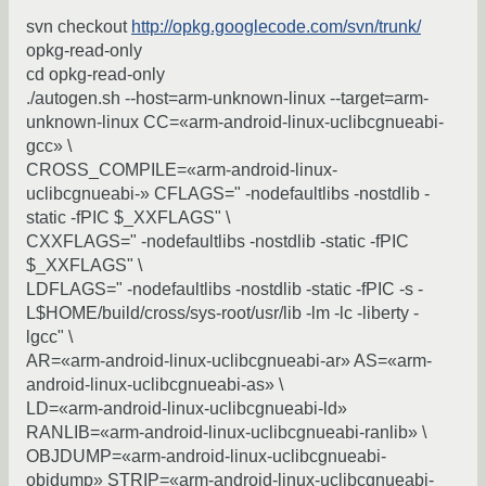
svn checkout
http://opkg.googlecode.com/svn/trunk/
opkg-read-only
cd opkg-read-only
./autogen.sh --host=arm-unknown-linux --target=arm-
unknown-linux CC=«arm-android-linux-uclibcgnueabi-
gcc» \
CROSS_COMPILE=«arm-android-linux-
uclibcgnueabi-» CFLAGS=" -nodefaultlibs -nostdlib -
static -fPIC $_XXFLAGS" \
CXXFLAGS=" -nodefaultlibs -nostdlib -static -fPIC
$_XXFLAGS" \
LDFLAGS=" -nodefaultlibs -nostdlib -static -fPIC -s -
L$HOME/build/cross/sys-root/usr/lib -lm -lc -liberty -
lgcc" \
AR=«arm-android-linux-uclibcgnueabi-ar» AS=«arm-
android-linux-uclibcgnueabi-as» \
LD=«arm-android-linux-uclibcgnueabi-ld»
RANLIB=«arm-android-linux-uclibcgnueabi-ranlib» \
OBJDUMP=«arm-android-linux-uclibcgnueabi-
objdump» STRIP=«arm-android-linux-uclibcgnueabi-