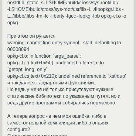
nostdlib -static -s -L$HOME/build/cross/sys-root/lib \
-L$HOME/build/cross/sys-root/usr/lib -L../libopkg/.libs -
L../libbb/.libs -lm -lc -liberty -lgcc -lopkg -lbb opkg-cl.o -o
opkg
При этом он ругается
warning: cannot find entry symbol _start; defaulting to
00008094
opkg-cl.o: In function `args_parse':
opkg-cl.c:(.text+0x50): undefined reference to
`getopt_long_only'
opkg-cl.c:(.text+0x210): undefined reference to `xstrdup'
и так далее стандартными функциями...
Но ведь у меня не только присутсвуют нужные
статические библиотеки по указанным путям, но и
ведь другие программы собирались нормально.
А теперь вопрос - в чем моя ошибка, либо в
самостоятельной компиляции либо в опциях
configure?