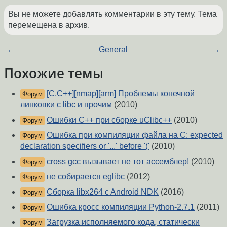
Вы не можете добавлять комментарии в эту тему. Тема
перемещена в архив.
←
General
→
Похожие темы
[C,C++][nmap][arm] Проблемы конечной
Форум
линковки с libc и прочим
(2010)
Ошибки С++ при сборке uClibc++
(2010)
Форум
Ошибка при компиляции файла на C: expected
Форум
declaration specifiers or '...' before '('
(2010)
cross gcc вызывает не тот ассемблер!
(2010)
Форум
не собирается eglibc
(2012)
Форум
Сборка libx264 c Android NDK
(2016)
Форум
Ошибка кросс компиляции Python-2.7.1
(2011)
Форум
Загрузка исполняемого кода, статически
Форум