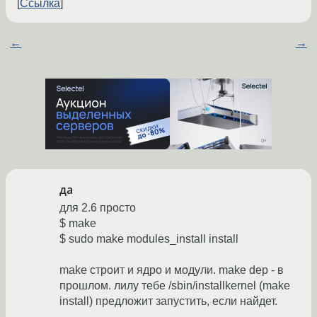
Ссылка
←
→
да
для 2.6 просто
$ make
$ sudo make modules_install install
make строит и ядро и модули. make dep - в
прошлом. лилу тебе /sbin/installkernel (make
install) предложит запустить, если найдет.