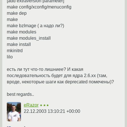
[add extraversion parameter]
make config/xconfig/menuconfig
make dep
make
make bzImage ( а надо ли?)
make modules
make modules_install
make install
mkinitrd
lilo
есть ли тут что-то лишниее? И какая
последовательность будет для ядра 2.6.xx (там,
вроде, некоторые шаги как deprecated помечены)?
best regards..
eRazor
★★★
22.12.2003 13:10:21 +00:00