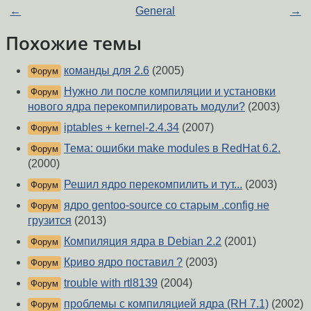
←
General
→
Похожие темы
команды для 2.6
(2005)
Форум
Нужно ли после компиляции и установки
Форум
нового ядра перекомпилировать модули?
(2003)
iptables + kernel-2.4.34
(2007)
Форум
Тема: ошибки make modules в RedHat 6.2.
Форум
(2000)
Решил ядро перекомпилить и тут...
(2003)
Форум
ядро gentoo-source со старым .config не
Форум
грузится
(2013)
Компиляция ядра в Debian 2.2
(2001)
Форум
Криво ядро поставил ?
(2003)
Форум
trouble with rtl8139
(2004)
Форум
проблемы с компиляцией ядра (RH 7.1)
(2002)
Форум