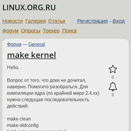
LINUX.ORG.RU
Новости
Галерея
Статьи
Регистрация
-
Вход
Форум
Опросы
Трекер
Поиск
Форум
—
General
make kernel
Hello.
0
Вопрос от того, что доки не дочитал,
наверно. Помогите разобраться. Для
компиляции ядра (по крайней мере 2.4.xx)
0
нужна следущая последовательность
действий:
make clean
make oldconfig