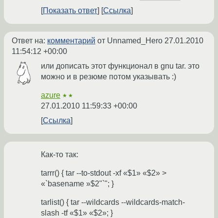
Показать ответ
Ссылка
Ответ на:
комментарий
от Unnamed_Hero
27.01.2010
11:54:12 +00:00
или дописать этот функционал в gnu tar. это
можно и в резюме потом указывать :)
azure
★★
27.01.2010 11:59:33 +00:00
Ссылка
Как-то так:
tarrr() { tar --to-stdout -xf «$1» «$2» >
«`basename »$2"`"; }
tarlist() { tar --wildcards --wildcards-match-
slash -tf «$1» «$2»; }