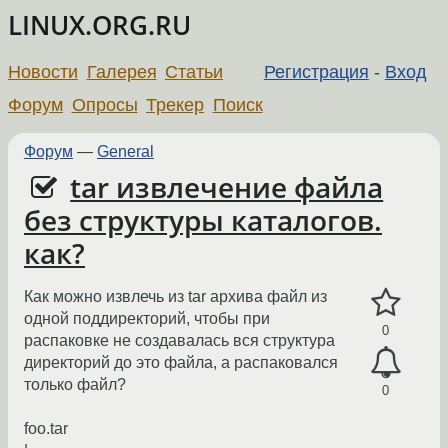
LINUX.ORG.RU
Новости
Галерея
Статьи
Регистрация
-
Вход
Форум
Опросы
Трекер
Поиск
Форум
—
General
tar извлечение файла
без структуры каталогов.
как?
Как можно извлечь из tar архива файл из
одной поддиректорий, чтобы при
0
распаковке не создавалась вся структура
директорий до это файла, а распаковался
только файл?
0
foo.tar