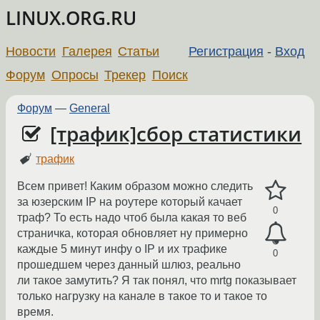
LINUX.ORG.RU
Новости
Галерея
Статьи
Регистрация
-
Вход
Форум
Опросы
Трекер
Поиск
Форум
—
General
[трафик]сбор статистики
трафик
Всем привет! Каким образом можно следить
за юзерским IP на роутере который качает
0
траф? То есть надо чтоб была какая то веб
страничка, которая обновляет ну примерно
каждые 5 минут инфу о IP и их трафике
0
прошедшем через данный шлюз, реально
ли такое замутить? Я так понял, что mrtg показывает
только нагрузку на канале в такое то и такое то
время.