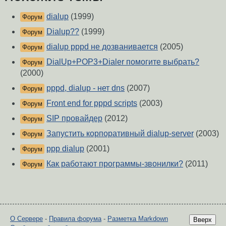
dialup
(1999)
Форум
Dialup??
(1999)
Форум
dialup pppd не дозванивается
(2005)
Форум
DialUp+POP3+Dialer помогите выбрать?
Форум
(2000)
pppd, dialup - нет dns
(2007)
Форум
Front end for pppd scripts
(2003)
Форум
SIP провайдер
(2012)
Форум
Запустить корпоративный dialup-server
(2003)
Форум
ppp dialup
(2001)
Форум
Как работают программы-звонилки?
(2011)
Форум
О Сервере
-
Правила форума
-
Разметка Markdown
Вверх