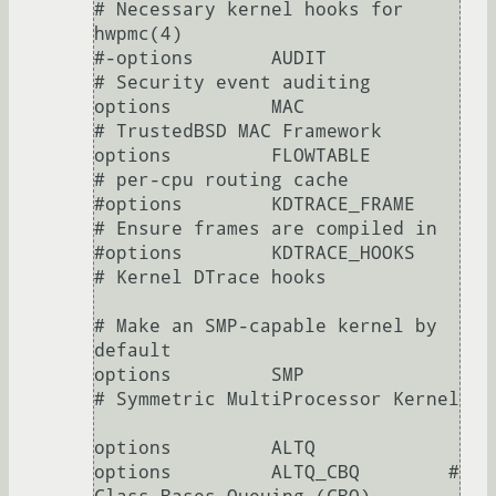
# Necessary kernel hooks for 
hwpmc(4)

#-options 	AUDIT			
# Security event auditing

options 	MAC			
# TrustedBSD MAC Framework

options		FLOWTABLE		
# per-cpu routing cache

#options 	KDTRACE_FRAME		
# Ensure frames are compiled in

#options 	KDTRACE_HOOKS		
# Kernel DTrace hooks

# Make an SMP-capable kernel by 
default

options 	SMP			
# Symmetric MultiProcessor Kernel

options         ALTQ

options         ALTQ_CBQ        # 