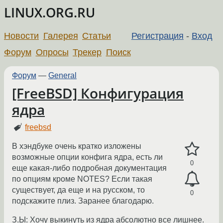
LINUX.ORG.RU
Новости
Галерея
Статьи
Регистрация
-
Вход
Форум
Опросы
Трекер
Поиск
Форум
—
General
[FreeBSD] Конфигурация
ядра
freebsd
В хэндбуке очень кратко изложены
возможные опции конфига ядра, есть ли
0
еще какая-либо подробная документация
по опциям кроме NOTES? Если такая
существует, да еще и на русском, то
0
подскажите плиз. Заранее благодарю.
З.Ы: Хочу выкинуть из ядра абсолютно все лишнее.