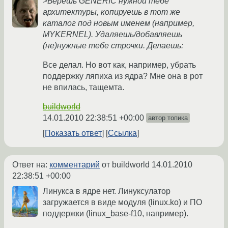
>Берёшь GENERIC нужной тебе
архитектуры, копируешь в тот же
каталог под новым именем (например,
MYKERNEL). Удаляешь/добавляешь
(не)нужные тебе строчки. Делаешь:
Все делал. Но вот как, например, убрать
поддержку ляпиха из ядра? Мне она в рот
не впилась, тащемта.
buildworld
14.01.2010 22:38:51 +00:00
автор топика
Показать ответ
Ссылка
Ответ на:
комментарий
от buildworld
14.01.2010
22:38:51 +00:00
Линукса в ядре нет. Линуксулатор
загружается в виде модуля (linux.ko) и ПО
поддержки (linux_base-f10, например).