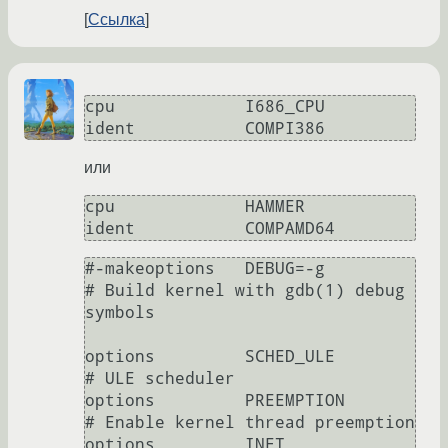
Ссылка
cpu		I686_CPU

ident		COMPI386
или
cpu		HAMMER

ident		COMPAMD64
#-makeoptions	DEBUG=-g		
# Build kernel with gdb(1) debug 
symbols

options 	SCHED_ULE		
# ULE scheduler

options 	PREEMPTION		
# Enable kernel thread preemption

options 	INET			