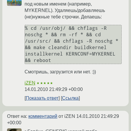
под новым именем (например,
MYKERNEL). Удаляешь/добавляешь
(не)нужные тебе строчки. Делаешь:
% cd /usr/obj/ && chflags -R 
noschg * && rm -rf * && cd 
/usr/src/ && chflags -R noschg * 
&& make cleandir buildkernel 
installkernel KERNCONF=MYKERNEL 
&& reboot
Смотришь, загрузится или нет. :))
iZEN
★★★★★
14.01.2010 21:49:29 +00:00
Показать ответ
Ссылка
Ответ на:
комментарий
от iZEN
14.01.2010 21:49:29
+00:00