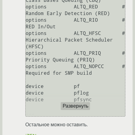
Class Bases Queuing (CBQ)

options         ALTQ_RED        # 
Random Early Detection (RED)

options         ALTQ_RIO        # 
RED In/Out

options         ALTQ_HFSC       # 
Hierarchical Packet Scheduler 
(HFSC)

options         ALTQ_PRIQ       # 
Priority Queuing (PRIQ)

options         ALTQ_NOPCC      # 
Required for SMP build

device          pf

device          pflog

device          pfsync

Развернуть
Остальное можно оставить.