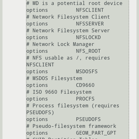
# MD is a potential root device

options 	NFSCLIENT		
# Network Filesystem Client

options 	NFSSERVER		
# Network Filesystem Server

options 	NFSLOCKD		
# Network Lock Manager

options 	NFS_ROOT		
# NFS usable as /, requires 
NFSCLIENT

options 	MSDOSFS			
# MSDOS Filesystem

options 	CD9660			
# ISO 9660 Filesystem

options 	PROCFS			
# Process filesystem (requires 
PSEUDOFS)

options 	PSEUDOFS		
# Pseudo-filesystem framework

options 	GEOM_PART_GPT		