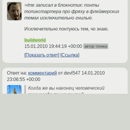
>/me записал в блокнотик: понты
топикстартера про фряху в флеймерских
темах исключительно гнилые.
Исключительно понтуюсь тем, чо знаю.
buildworld
15.01.2010 19:44:19 +00:00
автор топика
Показать ответ
Ссылка
Ответ на:
комментарий
от devl547
14.01.2010
23:06:55 +00:00
Когда же вы наконец человеческий
menuconfig прикрутите?
Помимо /usr/src/sys/{arch}/conf/{kernelconfig}
у нас есть текстовый /etc/src.conf. Любым
редактором можно сконфигурировать
сборку целостной системы под любую