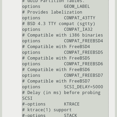
# GUID Partition Tables.

options 	GEOM_LABEL		
# Provides labelization

options 	COMPAT_43TTY		
# BSD 4.3 TTY compat (sgtty)

options 	COMPAT_IA32		
# Compatible with i386 binaries

options 	COMPAT_FREEBSD4		
# Compatible with FreeBSD4

options 	COMPAT_FREEBSD5		
# Compatible with FreeBSD5

options 	COMPAT_FREEBSD6		
# Compatible with FreeBSD6

options 	COMPAT_FREEBSD7		
# Compatible with FreeBSD7

options 	SCSI_DELAY=5000		
# Delay (in ms) before probing 
SCSI

#-options 	KTRACE			
# ktrace(1) support

#-options 	STACK			