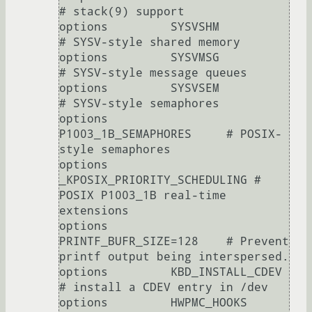
# stack(9) support

options 	SYSVSHM			
# SYSV-style shared memory

options 	SYSVMSG			
# SYSV-style message queues

options 	SYSVSEM			
# SYSV-style semaphores

options 	
P1003_1B_SEMAPHORES	# POSIX-
style semaphores

options 	
_KPOSIX_PRIORITY_SCHEDULING # 
POSIX P1003_1B real-time 
extensions

options 	
PRINTF_BUFR_SIZE=128	# Prevent 
printf output being interspersed.

options 	KBD_INSTALL_CDEV	
# install a CDEV entry in /dev

options 	HWPMC_HOOKS		