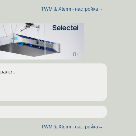
TWM & Xterm - настройка
→
ирался.
TWM & Xterm - настройка
→