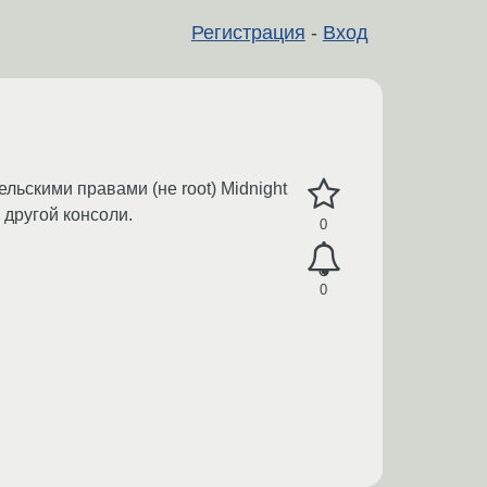
Регистрация
-
Вход
льскими правами (не root) Midnight
 другой консоли.
0
0