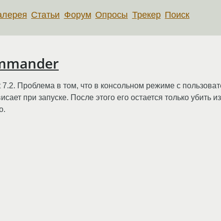
алерея
Статьи
Форум
Опросы
Трекер
Поиск
ommander
7.2. Проблема в том, что в консольном режиме с пользовате
исает при запуске. После этого его остается только убить из
о.