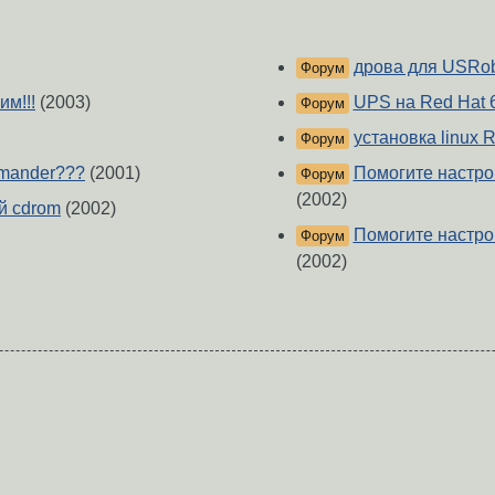
дрова для USRobo
Форум
им!!!
(2003)
UPS на Red Hat 6
Форум
установка linux 
Форум
mmander???
(2001)
Помогите настрои
Форум
(2002)
ий cdrom
(2002)
Помогите настрои
Форум
(2002)