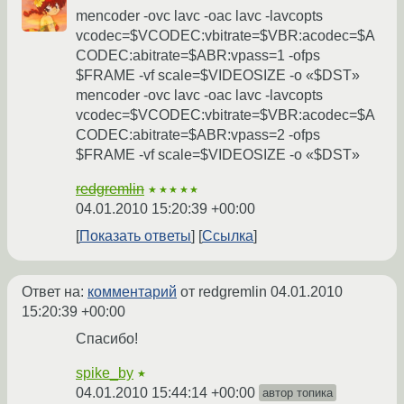
mencoder -ovc lavc -oac lavc -lavcopts
vcodec=$VCODEC:vbitrate=$VBR:acodec=$A
CODEC:abitrate=$ABR:vpass=1 -ofps
$FRAME -vf scale=$VIDEOSIZE -o «$DST»
mencoder -ovc lavc -oac lavc -lavcopts
vcodec=$VCODEC:vbitrate=$VBR:acodec=$A
CODEC:abitrate=$ABR:vpass=2 -ofps
$FRAME -vf scale=$VIDEOSIZE -o «$DST»
redgremlin
★★★★★
04.01.2010 15:20:39 +00:00
Показать ответы
Ссылка
Ответ на:
комментарий
от redgremlin
04.01.2010
15:20:39 +00:00
Спасибо!
spike_by
★
04.01.2010 15:44:14 +00:00
автор топика