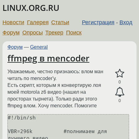
LINUX.ORG.RU
Новости
Галерея
Статьи
Регистрация
-
Вход
Форум
Опросы
Трекер
Поиск
Форум
—
General
ffmpeg в mencoder
Уважаемые, честно признаюсь: влом ман
читать по mencoder'у.
0
Есть скрипт, которым я конвертирую лоя
моей motorola z6 видео (нашел на
просторах тырнета). Только ради этого
0
ffmpeg влом. Хочу mencoder. Помогите
#!/bin/sh

VBR=296k          #полнимаем для 
лучшего видео
