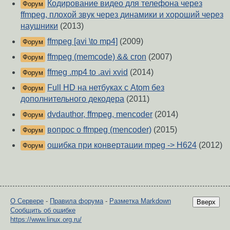
Кодирование видео для телефона через
Форум
ffmpeg, плохой звук через динамики и хороший через
наушники
(2013)
ffmpeg [avi \to mp4]
(2009)
Форум
ffmpeg (memcode) && cron
(2007)
Форум
ffmeg .mp4 to .avi xvid
(2014)
Форум
Full HD на нетбуках с Atom без
Форум
дополнительного декодера
(2011)
dvdauthor, ffmpeg, mencoder
(2014)
Форум
вопрос о ffmpeg (mencoder)
(2015)
Форум
ошибка при конвертации mpeg -> H624
(2012)
Форум
О Сервере
-
Правила форума
-
Разметка Markdown
Вверх
Сообщить об ошибке
https://www.linux.org.ru/