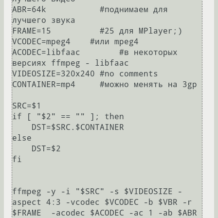
ABR=64k           #поднимаем для 
лучшего звука

FRAME=15          #25 для MPlayer;)

VCODEC=mpeg4    #или mpeg4

ACODEC=libfaac        #в некоторых 
версиях ffmpeg - libfaac

VIDEOSIZE=320x240 #no comments

CONTAINER=mp4     #можно менять на 3gp

SRC=$1

if [ "$2" == "" ]; then

    DST=$SRC.$CONTAINER

else

    DST=$2

fi

ffmpeg -y -i "$SRC" -s $VIDEOSIZE -
aspect 4:3 -vcodec $VCODEC -b $VBR -r 
$FRAME  -acodec $ACODEC -ac 1 -ab $ABR 