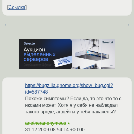
Ссылка
←
→
https://bugzilla.gnome.org/show_bug.cgi?
id=587748
Похожи симптомы? Если да, то это что то с
иксами может. Хотя я у себя не наблюдал
такого вроде, апдейты у тебя накачены?
anotheranonymous
★
31.12.2009 08:54:14 +00:00