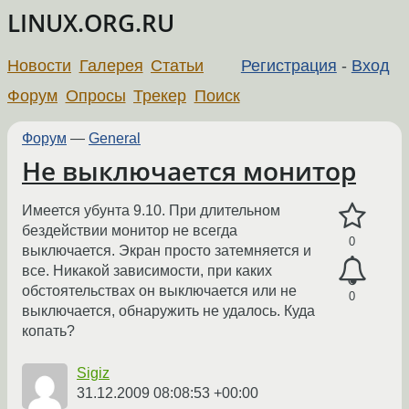
LINUX.ORG.RU
Новости
Галерея
Статьи
Регистрация
-
Вход
Форум
Опросы
Трекер
Поиск
Форум
—
General
Не выключается монитор
Имеется убунта 9.10. При длительном
бездействии монитор не всегда
0
выключается. Экран просто затемняется и
все. Никакой зависимости, при каких
обстоятельствах он выключается или не
0
выключается, обнаружить не удалось. Куда
копать?
Sigiz
31.12.2009 08:08:53 +00:00