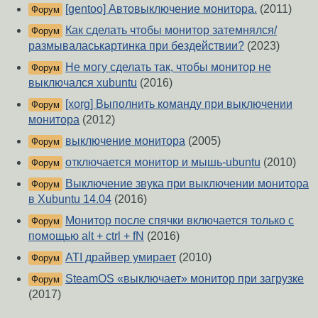
[gentoo] Автовыключение монитора.
(2011)
Форум
Как сделать чтобы монитор затемнялся/
Форум
размываласькартинка при бездействии?
(2023)
Не могу сделать так, чтобы монитор не
Форум
выключался xubuntu
(2016)
[xorg] Выполнить команду при выключении
Форум
монитора
(2012)
выключение монитора
(2005)
Форум
отключается монитор и мышь-ubuntu
(2010)
Форум
Выключение звука при выключении монитора
Форум
в Xubuntu 14.04
(2016)
Монитор после спячки включается только с
Форум
помощью alt + ctrl + fN
(2016)
ATI драйвер умирает
(2010)
Форум
SteamOS «выключает» монитор при загрузке
Форум
(2017)