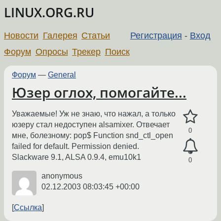
LINUX.ORG.RU
Новости
Галерея
Статьи
Регистрация
-
Вход
Форум
Опросы
Трекер
Поиск
Форум
—
General
Юзер оглох, помогайте...
Уважаемые! Уж не знаю, что нажал, а только
юзеру стал недоступен alsamixer. Отвечает
0
мне, болезному: pop$ Function snd_ctl_open
failed for default. Permission denied.
Slackware 9.1, ALSA 0.9.4, emu10k1
0
anonymous
02.12.2003 08:03:45 +00:00
Ссылка