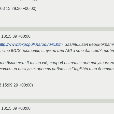
003 13:29:30 +00:00
)
 13:15:39 +00:00
http://www.foxpopuli.narod.ru/ix.htm
, Заглядывал неоднократн
ут что IBCS поставить нужно или ABI а что дальше? проб
то было лет 6-ть назад, >народ пытался под линуксом >с 
луются на низкую скорость работы в FlagShip и на доста
3 15:09:29 +00:00
)
 13:15:39 +00:00