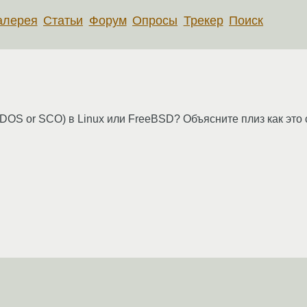
алерея
Статьи
Форум
Опросы
Трекер
Поиск
(DOS or SCO) в Linux или FreeBSD? Объясните плиз как это