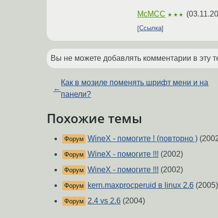
McMCC
(
03.11.2
★★★
Ссылка
Вы не можете добавлять комментарии в эту т
Как в мозиле поменять шрифт мени и на
←
панели?
Похожие темы
WineX - помогите ! (повторно )
(2002
Форум
WineX - помогите !!!
(2002)
Форум
WineX - помогите !!!
(2002)
Форум
kern.maxprocperuid в linux 2.6
(2005)
Форум
2.4 vs 2.6
(2004)
Форум