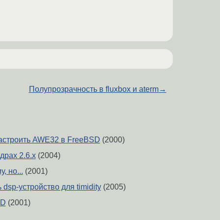
Полупрозрачность в fluxbox и aterm
→
астроить AWE32 в FreeBSD
(2000)
драх 2.6.x
(2004)
, но...
(2001)
 dsp-устройство для timidity
(2005)
SD
(2001)