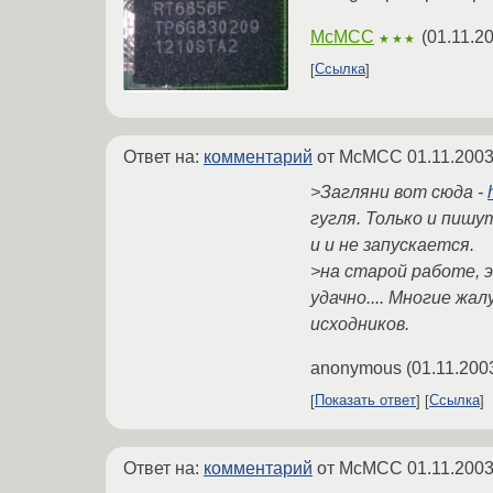
McMCC
(
01.11.2
★★★
Ссылка
Ответ на:
комментарий
от McMCC
01.11.2003
>Загляни вот сюда -
гугля. Только и пиш
и и не запускается.
>на старой работе, э
удачно.... Многие жа
исходников.
anonymous
(
01.11.200
Показать ответ
Ссылка
Ответ на:
комментарий
от McMCC
01.11.2003