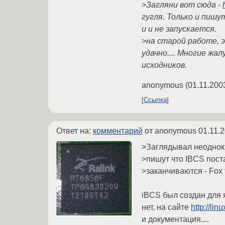
>Загляни вот сюда -
гугля. Только и пиш
и и не запускается.
>на старой работе, э
удачно.... Многие жа
исходников.
anonymous
(
01.11.200
Ссылка
Ответ на:
комментарий
от anonymous
01.11.
>Заглядывал неоднокр
>пишут что IBCS пост
>заканчиваются - Fox 
iBCS был создан для я
нет, на сайте
http://lin
и документация....