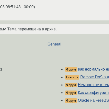
003 08:51:48 +00:00
)
ему. Тема перемещена в архив.
General
)
Как нормально н
Форум
Remote DoS в я
Новости
Немного не в тему
Форум
Как сконфигурить
Форум
Oracle на FreeB
Форум