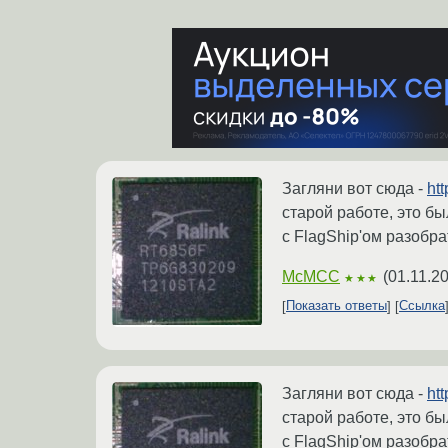
Загляни вот сюда -
htt
старой работе, это бы
с FlagShip'ом разобрат
McMCC
(
01.11.2
★★★
Показать ответы
Ссылка
Загляни вот сюда -
htt
старой работе, это бы
с FlagShip'ом разобрат