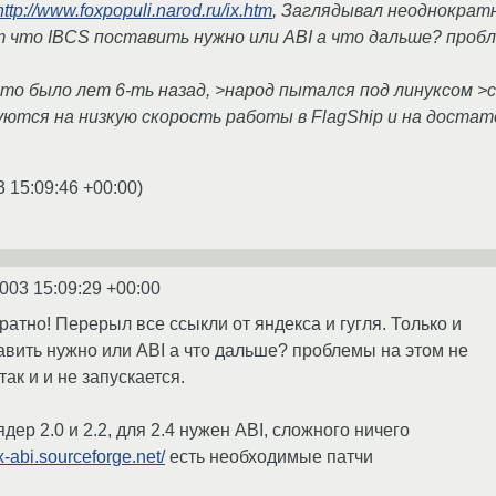
http://www.foxpopuli.narod.ru/ix.htm
, Заглядывал неоднократн
ут что IBCS поставить нужно или ABI а что дальше? проб
то было лет 6-ть назад, >народ пытался под линуксом >с 
луются на низкую скорость работы в FlagShip и на доста
3 15:09:46 +00:00
)
2003 15:09:29 +00:00
атно! Перерыл все ссыкли от яндекса и гугля. Только и
авить нужно или ABI а что дальше? проблемы на этом не
так и и не запускается.
дер 2.0 и 2.2, для 2.4 нужен ABI, сложного ничего
ux-abi.sourceforge.net/
есть необходимые патчи