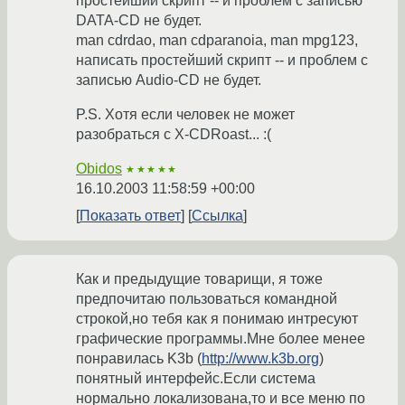
простейший скрипт -- и проблем с записью
DATA-CD не будет.
man cdrdao, man cdparanoia, man mpg123,
написать простейший скрипт -- и проблем с
записью Audio-CD не будет.
P.S. Хотя если человек не может
разобраться с X-CDRoast... :(
Obidos
★★★★★
16.10.2003 11:58:59 +00:00
Показать ответ
Ссылка
Как и предыдущие товарищи, я тоже
предпочитаю пользоваться командной
строкой,но тебя как я понимаю интресуют
графические программы.Мне более менее
понравилась K3b (
http://www.k3b.org
)
понятный интерфейс.Если система
нормально локализована,то и все меню по