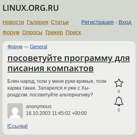
LINUX.ORG.RU
Новости
Галерея
Статьи
Регистрация
-
Вход
Форум
Опросы
Трекер
Поиск
Форум
—
General
посоветуйте программу для
писания компактов
Блин народ, толи у меня руки кривые, толи
карма такая. Запарился я уже с Хы-
0
роадсом. посоветуйте альтернативу?
anonymous
0
16.10.2003 11:45:02 +00:00
Ссылка