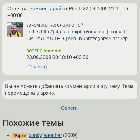
Ответ на:
комментарий
от Ptech
22.09.2009 21:11:16
+00:00
зачем же так сложно то?
curl -s
http://pda.tutu.mipt.ru/novtimq
| iconv -f
CP1251 -t UTF-8 | sed -n '/href/d;/br/s/<br.*$//p'
beastie
★★★★★
23.09.2009 00:18:10 +00:00
Ссылка
Вы не можете добавлять комментарии в эту тему. Тема
перемещена в архив.
←
General
→
Похожие темы
conky, weather
(2009)
Форум