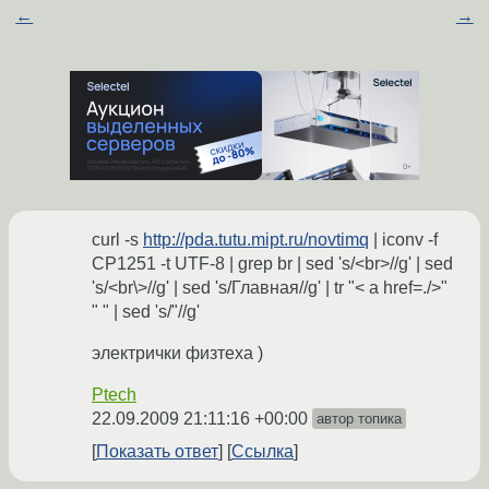
←
→
curl -s
http://pda.tutu.mipt.ru/novtimq
| iconv -f
CP1251 -t UTF-8 | grep br | sed 's/<br>//g' | sed
's/<br\>//g' | sed 's/Главная//g' | tr "< a href=./>"
" " | sed 's/"//g'
электрички физтеха )
Ptech
22.09.2009 21:11:16 +00:00
автор топика
Показать ответ
Ссылка