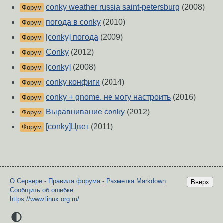
conky weather russia saint-petersburg
(2008)
Форум
погода в conky
(2010)
Форум
[conky] погода
(2009)
Форум
Conky
(2012)
Форум
[conky]
(2008)
Форум
conky конфиги
(2014)
Форум
conky + gnome. не могу настроить
(2016)
Форум
Выравнивание conky
(2012)
Форум
[conky]Цвет
(2011)
Форум
О Сервере
-
Правила форума
-
Разметка Markdown
Вверх
Сообщить об ошибке
https://www.linux.org.ru/