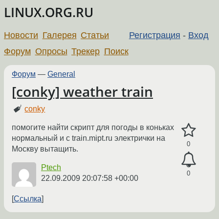
LINUX.ORG.RU
Новости
Галерея
Статьи
Регистрация
-
Вход
Форум
Опросы
Трекер
Поиск
Форум
—
General
[conky] weather train
conky
помогите найти скрипт для погоды в коньках
нормальный и с train.mipt.ru электрички на
0
Москву вытащить.
Ptech
0
22.09.2009 20:07:58 +00:00
Ссылка