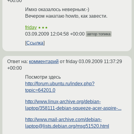
+00:00
Имхо оказалось неверным:-)
Вечером накатаю howto, как завести.
friday
★★★
03.09.2009 12:04:58 +00:00
автор топика
Ссылка
Ответ на:
комментарий
от friday
03.09.2009 11:37:29
+00:00
Посмотри здесь
http://forum.ubuntu.ru/index.php?
topic=64201.0
http://www.linux-archive.org/debian-
laptop/358111-debian-squeeze-acer-aspire-...
http://www.mail-archive.com/debian-
laptop@lists.debian.org/msg51520.html