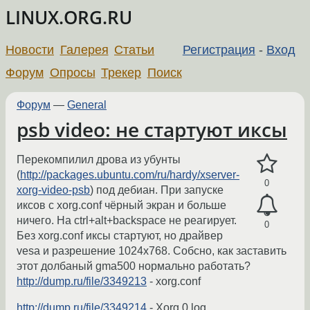
LINUX.ORG.RU
Новости
Галерея
Статьи
Регистрация
-
Вход
Форум
Опросы
Трекер
Поиск
Форум
—
General
psb video: не стартуют иксы
Перекомпилил дрова из убунты
(
http://packages.ubuntu.com/ru/hardy/xserver-
0
xorg-video-psb
) под дебиан. При запуске
иксов с xorg.conf чёрный экран и больше
ничего. На ctrl+alt+backspace не реагирует.
0
Без xorg.conf иксы стартуют, но драйвер
vesa и разрешение 1024х768. Собсно, как заставить
этот долбаный gma500 нормально работать?
http://dump.ru/file/3349213
- xorg.conf
http://dump.ru/file/3349214
- Xorg.0.log