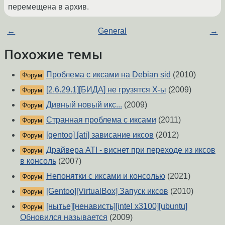
перемещена в архив.
←
General
→
Похожие темы
Проблема с иксами на Debian sid
(2010)
Форум
[2.6.29.1][БИДА] не грузятся X-ы
(2009)
Форум
Дивный новый икс...
(2009)
Форум
Странная проблема с иксами
(2011)
Форум
[gentoo] [ati] зависание иксов
(2012)
Форум
Драйвера ATI - виснет при переходе из иксов
Форум
в консоль
(2007)
Непонятки с иксами и консолью
(2021)
Форум
[Gentoo][VirtualBox] Запуск иксов
(2010)
Форум
[нытье][ненависть][intel x3100][ubuntu]
Форум
Обновился называется
(2009)