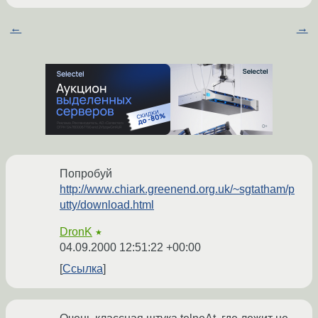
←
→
Попробуй
http://www.chiark.greenend.org.uk/~sgtatham/p
utty/download.html
DronK
★
04.09.2000 12:51:22 +00:00
Ссылка