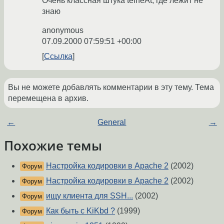
Очень классная штука telneAt, где лежит не
знаю
anonymous
07.09.2000 07:59:51 +00:00
Ссылка
Вы не можете добавлять комментарии в эту тему. Тема
перемещена в архив.
←
General
→
Похожие темы
Настройка кодировки в Apache 2
(2002)
Форум
Настройка кодировки в Apache 2
(2002)
Форум
ищу клиента для SSH...
(2002)
Форум
Как быть c KiKbd ?
(1999)
Форум