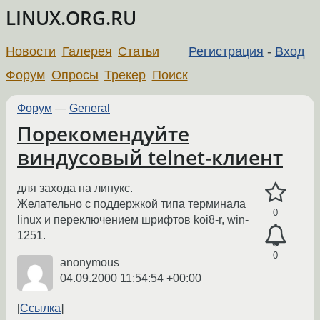
LINUX.ORG.RU
Новости
Галерея
Статьи
Регистрация
-
Вход
Форум
Опросы
Трекер
Поиск
Форум
—
General
Порекомендуйте
виндусовый telnet-клиент
для захода на линукс.
Желательно с поддержкой типа терминала
0
linux и переключением шрифтов koi8-r, win-
1251.
0
anonymous
04.09.2000 11:54:54 +00:00
Ссылка