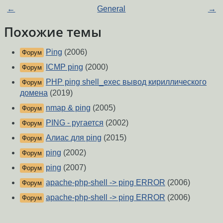
←
General
→
Похожие темы
Ping
(2006)
Форум
ICMP ping
(2000)
Форум
PHP ping shell_exec вывод кириллического
Форум
домена
(2019)
nmap & ping
(2005)
Форум
PING - ругается
(2002)
Форум
Алиас для ping
(2015)
Форум
ping
(2002)
Форум
ping
(2007)
Форум
apache-php-shell -> ping ERROR
(2006)
Форум
apache-php-shell -> ping ERROR
(2006)
Форум