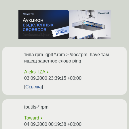
типа rpm -qplt *.rpm > /doc/rpm_have там
ищещ заветное слово ping
Aleks_IZA
★
03.09.2000 23:39:15 +00:00
Ссылка
iputils-*.rpm
Toward
★
04.09.2000 00:19:38 +00:00