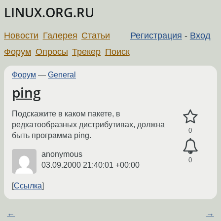
LINUX.ORG.RU
Новости
Галерея
Статьи
Регистрация
-
Вход
Форум
Опросы
Трекер
Поиск
Форум
—
General
ping
Подскажите в каком пакете, в
редхатообразных дистрибутивах, должна
0
быть программа ping.
anonymous
0
03.09.2000 21:40:01 +00:00
Ссылка
←
→