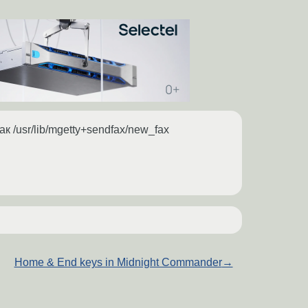
к /usr/lib/mgetty+sendfax/new_fax
Home & End keys in Midnight Commander
→