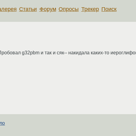
алерея
Статьи
Форум
Опросы
Трекер
Поиск
Пробовал g32pbm и так и сяк-- накидала каких-то иероглифов
сло