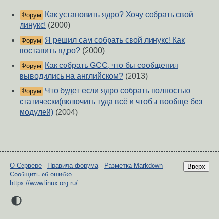
Как установить ядро? Хочу собрать свой
Форум
линукс!
(2000)
Я решил сам собрать свой линукс! Как
Форум
поставить ядро?
(2000)
Как собрать GCC, что бы сообщения
Форум
выводились на английском?
(2013)
Что будет если ядро собрать полностью
Форум
статически(включить туда всё и чтобы вообще без
модулей)
(2004)
О Сервере
-
Правила форума
-
Разметка Markdown
Вверх
Сообщить об ошибке
https://www.linux.org.ru/