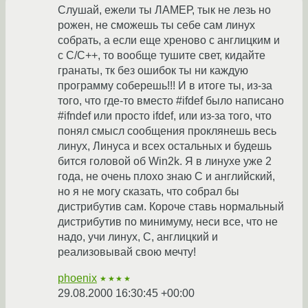
Слушай, ежели ты ЛАМЕР, тык не лезь но
рожен, не сможешь ты себе сам линух
собрать, а если еще хреново с англицким и
с С/C++, то вообще тушите свет, кидайте
гранаты, тк без ошибок ты ни каждую
программу соберешь!!! И в итоге ты, из-за
того, что где-то вместо #ifdef было написано
#ifndef или просто ifdef, или из-за того, что
понял смысл сообщения проклянешь весь
линух, Линуса и всех остальных и будешь
бится головой об Win2k. Я в линухе уже 2
года, не очень плохо знаю С и английский,
но я не могу сказать, что собрал бы
дистрибутив сам. Короче ставь нормальный
дистрибутив по минимуму, неси все, что не
надо, учи линух, С, англицкий и
реализовывай свою мечту!
phoenix
★★★★
29.08.2000 16:30:45 +00:00