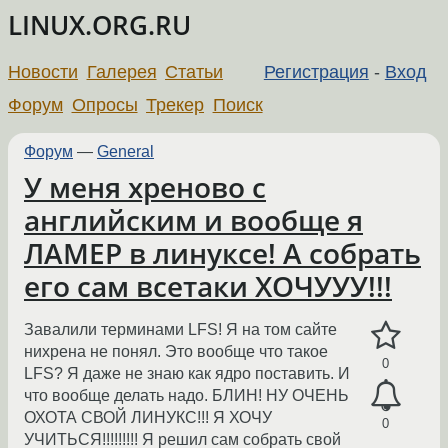
LINUX.ORG.RU
Новости
Галерея
Статьи
Регистрация
-
Вход
Форум
Опросы
Трекер
Поиск
Форум
—
General
У меня хреново с
английским и вообще я
ЛАМЕР в линуксе! А собрать
его сам всетаки ХОЧУУУ!!!
Завалили терминами LFS! Я на том сайте
нихрена не понял. Это вообще что такое
0
LFS? Я даже не знаю как ядро поставить. И
что вообще делать надо. БЛИН! НУ ОЧЕНЬ
ОХОТА СВОЙ ЛИНУКС!!! Я ХОЧУ
0
УЧИТЬСЯ!!!!!!!!! Я решил сам собрать свой