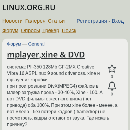
LINUX.ORG.RU
Новости
Галерея
Статьи
Регистрация
-
Вход
Форум
Опросы
Трекер
Поиск
Форум
—
General
mplayer,xine & DVD
система: PII-350 128Mb GF-2MX Creative
Vibra 16 ASPLinux 9 sound driver oss. xine и
0
mplayer из коробки.
при проигровании DivX(MPEG4) файлов в
млеер загрузка проца - 30-40%, Xine - 100. А
0
вот DVD фильмы с жесткого диска (нет
привода) оба 100%. При этом xine более - менее, а
вот млеер - без потери кадров (-framedrop) не
посмотреть, кадры отстают от звука. Где искать
причину?