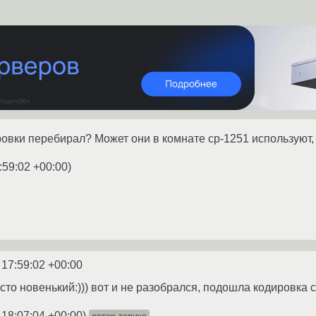
вки перебирал? Может они в комнате cp-1251 используют,
:59:02 +00:00
)
 17:59:02 +00:00
осто новенький:))) вот и не разобрался, подошла кодировка c
 18:07:04 +00:00
)