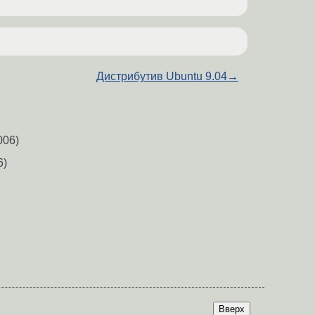
Дистрибутив Ubuntu 9.04
→
006)
6)
Вверх