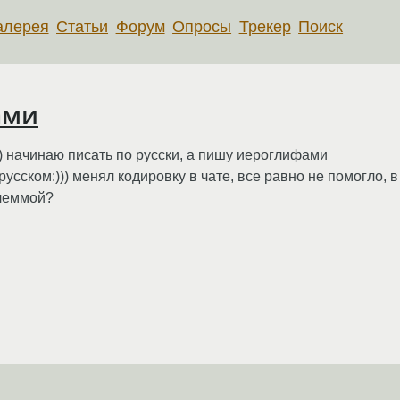
алерея
Статьи
Форум
Опросы
Трекер
Поиск
ами
C) начинаю писать по русски, а пишу иероглифами
сском:))) менял кодировку в чате, все равно не помогло, в
блеммой?