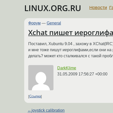
LINUX.ORG.RU
Новости
Г
Форум
—
General
Xchat пишет иероглиф
Поставил, Xubuntu 9.04 , захожу в XChat(IR
и мне тоже пишут иероглифами,если они на ру
делать? может кто сталкивался с такой про
DarkKlime
31.05.2009 17:56:27 +00:00
Ссылка
←
joystick calibration