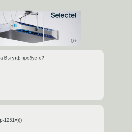
 а Вы утф пробуете?
p-1251=)))