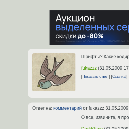
Шрифты? Какие кодиро
fukazzz
(
31.05.2009 17
Показать ответ
Ссылка
Ответ на:
комментарий
от fukazzz
31.05.2009
О все, извините, я пр
DarkKlime
(
31.05.2009