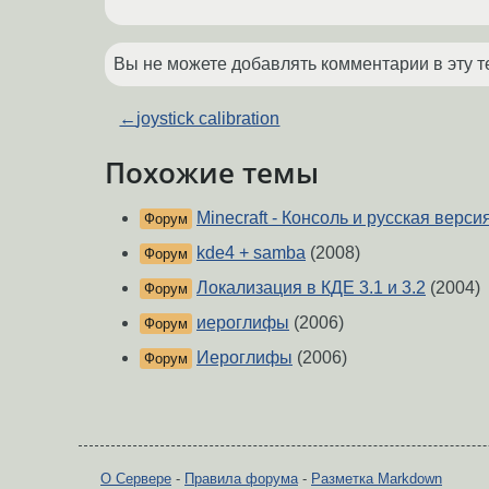
Вы не можете добавлять комментарии в эту т
←
joystick calibration
Похожие темы
Minecraft - Консоль и русская верси
Форум
kde4 + samba
(2008)
Форум
Локализация в КДЕ 3.1 и 3.2
(2004)
Форум
иероглифы
(2006)
Форум
Иероглифы
(2006)
Форум
О Сервере
-
Правила форума
-
Разметка Markdown