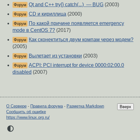
Qt and C++ try{} catch(...) — BUG
(2003)
Форум
CD и кириллица
(2000)
Форум
По какой причине появляется emergency
Форум
mode в CentOS 7?
(2017)
Как сконектиться двум компам через модем?
Форум
(2005)
Вылетает из установки
(2003)
Форум
ACPI: PCI interrupt for device 0000:02:00.0
Форум
disabled
(2007)
О Сервере
-
Правила форума
-
Разметка Markdown
Вверх
Сообщить об ошибке
https://www.linux.org.ru/