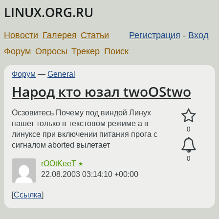
LINUX.ORG.RU
Новости
Галерея
Статьи
Регистрация
-
Вход
Форум
Опросы
Трекер
Поиск
Форум
—
General
Народ кто юзал twoOStwo
Осзовитесь Почему под виндой Линух
пашет только в текстовом режиме а в
0
линуксе при включении питания прога с
сигналом aborted вылетает
0
rOOtKeeT
★
22.08.2003 03:14:10 +00:00
Ссылка