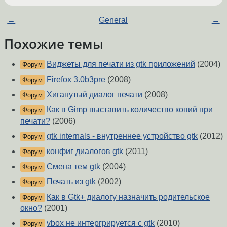
←
General
→
Похожие темы
Виджеты для печати из gtk приложений
(2004)
Форум
Firefox 3.0b3pre
(2008)
Форум
Хиганутый диалог печати
(2008)
Форум
Как в Gimp выставить количество копий при
Форум
печати?
(2006)
gtk internals - внутреннее устройство gtk
(2012)
Форум
конфиг диалогов gtk
(2011)
Форум
Смена тем gtk
(2004)
Форум
Печать из gtk
(2002)
Форум
Как в Gtk+ диалогу назначить родительское
Форум
окно?
(2001)
vbox не интергрируется с gtk
(2010)
Форум