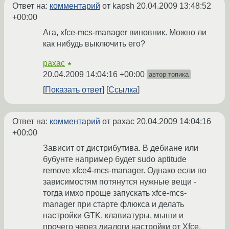
Ответ на:
комментарий
от kapsh
20.04.2009 13:48:52
+00:00
Ага, xfce-mcs-manager виновник. Можно ли
как нибудь выключить его?
paxac
★
20.04.2009 14:04:16 +00:00
автор топика
Показать ответ
Ссылка
Ответ на:
комментарий
от paxac
20.04.2009 14:04:16
+00:00
Зависит от дистрибутива. В дебиане или
бубунте например будет sudo aptitude
remove xfce4-mcs-manager. Однако если по
зависимостям потянутся нужные вещи -
тогда имхо проще запускать xfce-mcs-
manager при старте флюкса и делать
настройки GTK, клавиатуры, мыши и
прочего через диалоги настройки от Xfce.