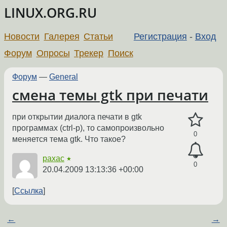
LINUX.ORG.RU
Новости
Галерея
Статьи
Регистрация
-
Вход
Форум
Опросы
Трекер
Поиск
Форум
—
General
смена темы gtk при печати
при открытии диалога печати в gtk
программах (ctrl-p), то самопроизвольно
0
меняется тема gtk. Что такое?
paxac
★
0
20.04.2009 13:13:36 +00:00
Ссылка
←
→