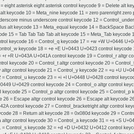
eight asterisk eight asterisk control keycode 9 = Delete alt k
t alt keycode 10 = Meta_nine keycode 11 = zero parenright zero
derscore minus underscore control keycode 12 = Control_unde
 plus alt keycode 13 = Meta_equal keycode 14 = BackSpace B
ode 15 = Tab Tab Tab Tab alt keycode 15 = Meta_Tab keycode
ontrol keycode 16 = Control_q keycode 17 = +w +W U+0446 U+04
ontrol_w keycode 18 = +e +E U+0443 U+0423 control keycode 18
 +r +R U+043A U+041A control keycode 19 = Control_r altgr con
ol keycode 20 = Control_t altgr control keycode 20 = Contro
 altgr control keycode 21 = Control_y keycode 22 = +u +U U+0
22 = Control_u keycode 23 = +i +I U+0448 U+0428 control keycod
449 U+0429 control keycode 24 = Control_o altgr control key
keycode 25 = Control_p altgr control keycode 25 = Control_p k
 26 = Escape altgr control keycode 26 = Escape alt keycode 26
2A control keycode 27 = Control_bracketright altgr control key
ycode 28 = Return alt keycode 28 = 0x080d keycode 29 = Cont
 altgr control keycode 30 = Control_a keycode 31 = +s +S U+0
31 = Control_s keycode 32 = +d +D U+0432 U+0412 control keyco