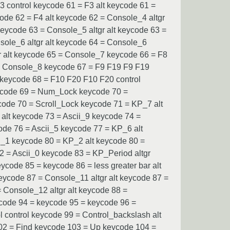
 control keycode 61 = F3 alt keycode 61 =
ode 62 = F4 alt keycode 62 = Console_4 altgr
eycode 63 = Console_5 altgr alt keycode 63 =
sole_6 altgr alt keycode 64 = Console_6
r alt keycode 65 = Console_7 keycode 66 = F8
 = Console_8 keycode 67 = F9 F19 F9 F19
9 keycode 68 = F10 F20 F10 F20 control
eycode 69 = Num_Lock keycode 70 =
ode 70 = Scroll_Lock keycode 71 = KP_7 alt
alt keycode 73 = Ascii_9 keycode 74 =
ode 76 = Ascii_5 keycode 77 = KP_6 alt
i_1 keycode 80 = KP_2 alt keycode 80 =
2 = Ascii_0 keycode 83 = KP_Period altgr
ycode 85 = keycode 86 = less greater bar alt
eycode 87 = Console_11 altgr alt keycode 87 =
 Console_12 altgr alt keycode 88 =
code 94 = keycode 95 = keycode 96 =
control keycode 99 = Control_backslash alt
02 = Find keycode 103 = Up keycode 104 =