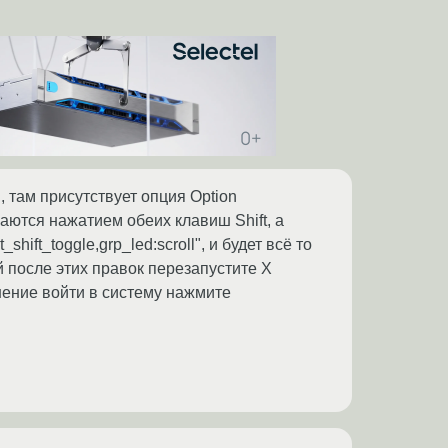
, там присутствует опция Option
ючаются нажатием обеих клавиш Shift, а
hift_toggle,grp_led:scroll", и будет всё то
й после этих правок перезапустите X
шение войти в систему нажмите