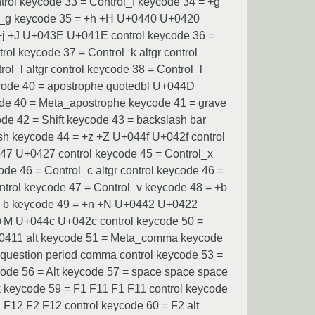
trol keycode 33 = Control_f keycode 34 = +g
rol_g keycode 35 = +h +H U+0440 U+0420
 +j +J U+043E U+041E control keycode 36 =
ol keycode 37 = Control_k altgr control
l_l altgr control keycode 38 = Control_l
code 40 = apostrophe quotedbl U+044D
code 40 = Meta_apostrophe keycode 41 = grave
de 42 = Shift keycode 43 = backslash bar
sh keycode 44 = +z +Z U+044f U+042f control
447 U+0427 control keycode 45 = Control_x
de 46 = Control_c altgr control keycode 46 =
ntrol keycode 47 = Control_v keycode 48 = +b
ol_b keycode 49 = +n +N U+0442 U+0422
m +M U+044c U+042c control keycode 50 =
+0411 alt keycode 51 = Meta_comma keycode
 question period comma control keycode 53 =
code 56 = Alt keycode 57 = space space space
 keycode 59 = F1 F11 F1 F11 control keycode
 F12 F2 F12 control keycode 60 = F2 alt