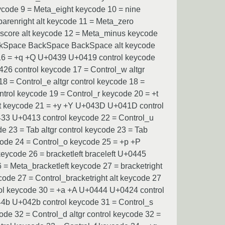
eycode 9 = Meta_eight keycode 10 = nine
 parenright alt keycode 11 = Meta_zero
rscore alt keycode 12 = Meta_minus keycode
ackSpace BackSpace BackSpace alt keycode
 16 = +q +Q U+0439 U+0419 control keycode
26 control keycode 17 = Control_w altgr
 = Control_e altgr control keycode 18 =
trol keycode 19 = Control_r keycode 20 = +t
l_t keycode 21 = +y +Y U+043D U+041D control
433 U+0413 control keycode 22 = Control_u
e 23 = Tab altgr control keycode 23 = Tab
code 24 = Control_o keycode 25 = +p +P
eycode 26 = bracketleft braceleft U+0445
 = Meta_bracketleft keycode 27 = bracketright
code 27 = Control_bracketright alt keycode 27
rol keycode 30 = +a +A U+0444 U+0424 control
44b U+042b control keycode 31 = Control_s
de 32 = Control_d altgr control keycode 32 =