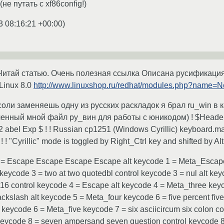
не путать с xf86config!)
3 08:16:21 +00:00
)
итай статью. Очень полезная ссылка Описана русификация
Linux 8.0
http://www.linuxshop.ru/redhat/modules.php?name=N
ли заменяешь одну из русских раскладок я брал ru_win в кат
нный мной файл ру_вин для работы с юникодом) ! $Header: /
2 abel Exp $ ! ! Russian cp1251 (Windows Cyrillic) keyboard.ma
 ! ! "Cyrillic" mode is toggled by Right_Ctrl key and shifted by Al
 = Escape Escape Escape Escape alt keycode 1 = Meta_Escape
eycode 3 = two at two quotedbl control keycode 3 = nul alt ke
6 control keycode 4 = Escape alt keycode 4 = Meta_three keycod
kslash alt keycode 5 = Meta_four keycode 6 = five percent five
t keycode 6 = Meta_five keycode 7 = six asciicircum six colon co
eycode 8 = seven ampersand seven question control keycode 8