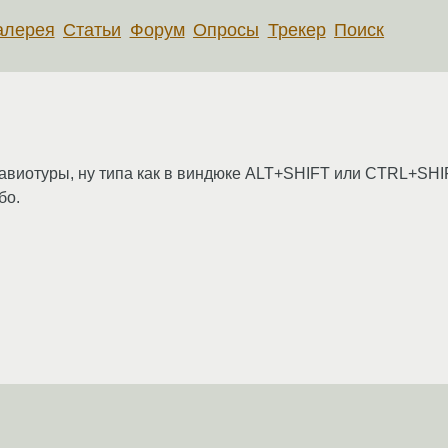
алерея
Статьи
Форум
Опросы
Трекер
Поиск
авиотуры, ну типа как в виндюке ALT+SHIFT или CTRL+SHI
бо.