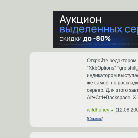
Откройте редактором ф
"XkbOptions" "grp:shif
индикатором выступает 
же самое, но раскладк
сервер. Для этого за
Alt+Ctrl+Backspace, X
wildhoney
(
12.08.20
★
Ссылка