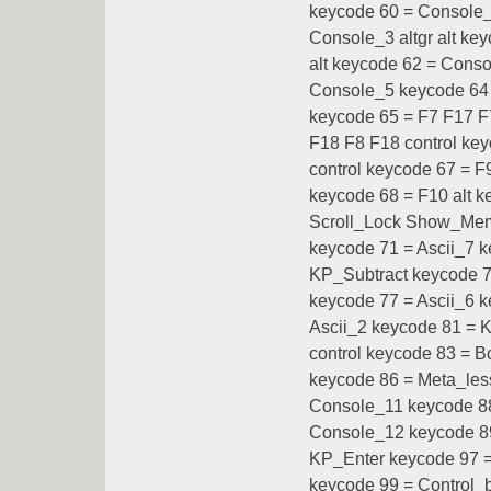
keycode 60 = Console_2
Console_3 altgr alt ke
alt keycode 62 = Conso
Console_5 keycode 64 =
keycode 65 = F7 F17 F7
F18 F8 F18 control key
control keycode 67 = F
keycode 68 = F10 alt 
Scroll_Lock Show_Memo
keycode 71 = Ascii_7 k
KP_Subtract keycode 75
keycode 77 = Ascii_6 
Ascii_2 keycode 81 = K
control keycode 83 = B
keycode 86 = Meta_less
Console_11 keycode 88 
Console_12 keycode 89
KP_Enter keycode 97 =
keycode 99 = Control_