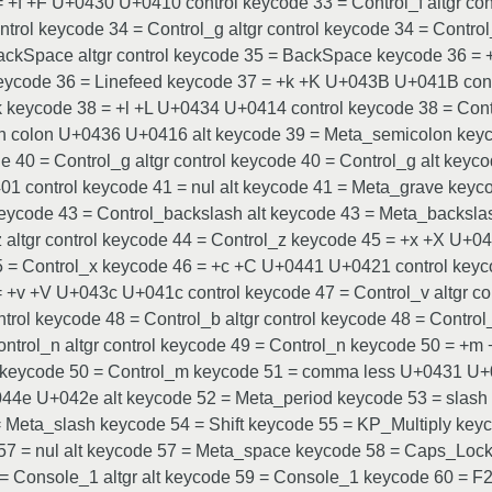
 +f +F U+0430 U+0410 control keycode 33 = Control_f altgr con
rol keycode 34 = Control_g altgr control keycode 34 = Cont
BackSpace altgr control keycode 35 = BackSpace keycode 36 =
 keycode 36 = Linefeed keycode 37 = +k +K U+043B U+041B contr
 keycode 38 = +l +L U+0434 U+0414 control keycode 38 = Contro
n colon U+0436 U+0416 alt keycode 39 = Meta_semicolon key
 40 = Control_g altgr control keycode 40 = Control_g alt key
01 control keycode 41 = nul alt keycode 41 = Meta_grave keyco
keycode 43 = Control_backslash alt keycode 43 = Meta_backsla
 altgr control keycode 44 = Control_z keycode 45 = +x +X U+0
45 = Control_x keycode 46 = +c +C U+0441 U+0421 control keyco
 +v +V U+043c U+041c control keycode 47 = Control_v altgr co
rol keycode 48 = Control_b altgr control keycode 48 = Contr
ontrol_n altgr control keycode 49 = Control_n keycode 50 = +
ol keycode 50 = Control_m keycode 51 = comma less U+0431 U
044e U+042e alt keycode 52 = Meta_period keycode 53 = slash
= Meta_slash keycode 54 = Shift keycode 55 = KP_Multiply key
 57 = nul alt keycode 57 = Meta_space keycode 58 = Caps_Lock
 = Console_1 altgr alt keycode 59 = Console_1 keycode 60 = F2