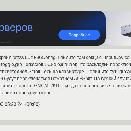
айл /etc/X11/XF86Config, найдите там секцию "InputDevice"
t_toggle,grp_led:scroll". Сие означает, что раскладки перекл
светодиод Scroll Lock на клавиатуре. Напишите тут "grp:alt_s
и будут переключаться нажатием Atl+Shift. На всякий случа
вершите сеанс в GNOME/KDE, когда снова появится пригла
 сервер перезапустится.
03 05:23:24 +00:00
)