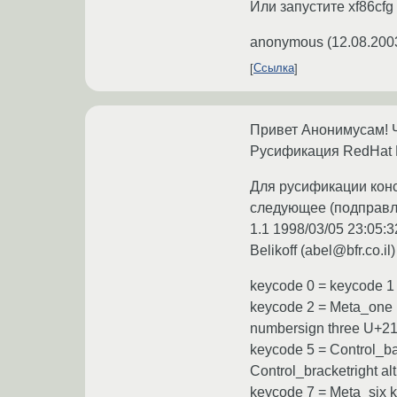
Или запустите xf86cfg (
anonymous
(
12.08.200
Ссылка
Привет Анонимусам! Ч
Русификация RedHat 
Для русификации консо
следующее (подправле
1.1 1998/03/05 23:05:3
Belikoff (abel@bfr.co.il)
keycode 0 = keycode 1
keycode 2 = Meta_one k
numbersign three U+211
keycode 5 = Control_bac
Control_bracketright al
keycode 7 = Meta_six k