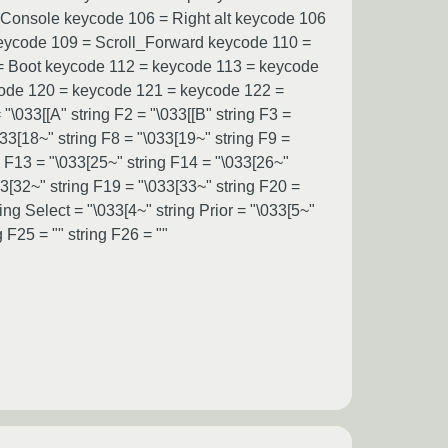
r_Console keycode 106 = Right alt keycode 106
keycode 109 = Scroll_Forward keycode 110 =
1 = Boot keycode 112 = keycode 113 = keycode
code 120 = keycode 121 = keycode 122 =
033[[A" string F2 = "\033[[B" string F3 =
033[18~" string F8 = "\033[19~" string F9 =
g F13 = "\033[25~" string F14 = "\033[26~"
33[32~" string F19 = "\033[33~" string F20 =
ing Select = "\033[4~" string Prior = "\033[5~"
g F25 = "" string F26 = ""