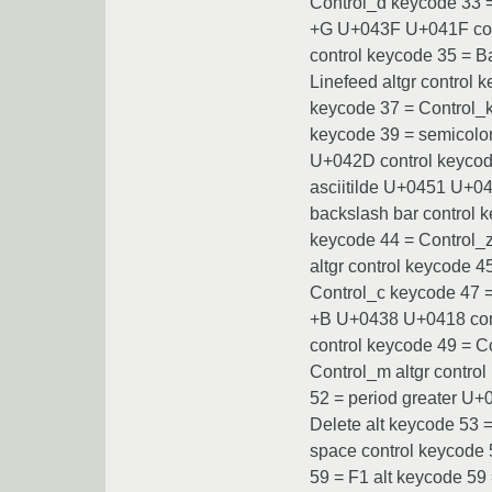
Control_d keycode 33 =
+G U+043F U+041F cont
control keycode 35 = 
Linefeed altgr control
keycode 37 = Control_k
keycode 39 = semicolo
U+042D control keycode
asciitilde U+0451 U+04
backslash bar control 
keycode 44 = Control_z
altgr control keycode 
Control_c keycode 47 =
+B U+0438 U+0418 cont
control keycode 49 = C
Control_m altgr contr
52 = period greater U+
Delete alt keycode 53 
space control keycode
59 = F1 alt keycode 59