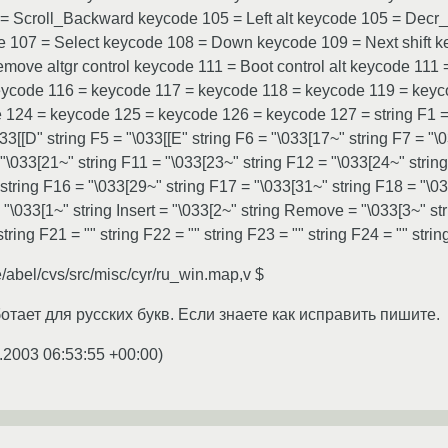
4 = Scroll_Backward keycode 105 = Left alt keycode 105 = Dec
e 107 = Select keycode 108 = Down keycode 109 = Next shift 
emove altgr control keycode 111 = Boot control alt keycode 11
eycode 116 = keycode 117 = keycode 118 = keycode 119 = key
124 = keycode 125 = keycode 126 = keycode 127 = string F1 = "\
033[[D" string F5 = "\033[[E" string F6 = "\033[17~" string F7 = "\
 "\033[21~" string F11 = "\033[23~" string F12 = "\033[24~" strin
 string F16 = "\033[29~" string F17 = "\033[31~" string F18 = "\0
 "\033[1~" string Insert = "\033[2~" string Remove = "\033[3~" str
tring F21 = "" string F22 = "" string F23 = "" string F24 = "" strin
/abel/cvs/src/misc/cyr/ru_win.map,v $
отает для русских букв. Если знаете как исправить пишите.
.2003 06:53:55 +00:00
)