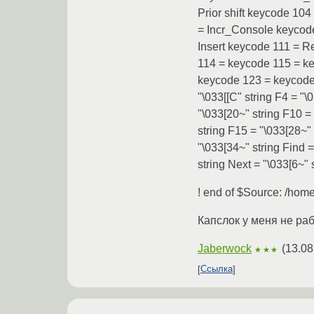
Prior shift keycode 10
= Incr_Console keycod
Insert keycode 111 = R
114 = keycode 115 = k
keycode 123 = keycode 
"\033[[C" string F4 = "\
"\033[20~" string F10 =
string F15 = "\033[28~"
"\033[34~" string Find =
string Next = "\033[6~" s
! end of $Source: /home
Капслок у меня не раб
Jaberwock
(
13.08
★★★
Ссылка