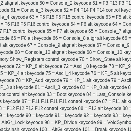
 altgr alt keycode 60 = Console_2 keycode 61 = F3 F13 F3 F13
ycode 61 = Console_3 keycode 62 = F4 F14 F4 F14 control keyc
le_4 keycode 63 = F5 F15 F5 F15 control keycode 63 = F5 alt k
 F6 F16 F6 F16 control keycode 64 = F6 alt keycode 64 = Con
 F17 control keycode 65 = F7 alt keycode 65 = Console_7 altg
code 66 = F8 alt keycode 66 = Console_8 altgr alt keycode 66
9 alt keycode 67 = Console_9 altgr alt keycode 67 = Console_
keycode 68 = Console_10 altgr alt keycode 68 = Console_10 k
ry Show_Registers control keycode 70 = Show_State alt keyc
eycode 72 = KP_8 alt keycode 72 = Ascii_8 keycode 73 = KP_9 
 = KP_4 alt keycode 75 = Ascii_4 keycode 76 = KP_5 alt keyc
keycode 78 = KP_Add keycode 79 = KP_1 alt keycode 79 = Asci
P_3 alt keycode 81 = Ascii_3 keycode 82 = KP_0 alt keycode 8
oot control alt keycode 83 = Boot keycode 84 = Last_Console ke
 keycode 87 = F11 F11 F11 F11 control keycode 87 = F11 alt k
= F12 F12 F12 F12 control keycode 88 = F12 alt keycode 88 =
 = keycode 90 = keycode 91 = keycode 92 = keycode 93 = key
 AltGr_Lock keycode 98 = KP_Divide keycode 99 = VoidSymbol 
backslash keycode 100 = AltGr keycode 101 = Break keycode 1