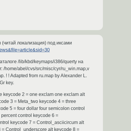
 (читай локализация) под иксами
ews&file=article&sid=30
алоге /lib/kbd/keymaps/i386/querty на
home/abel/cvs/src/misc/cyr/ru_win.map,v
p. ! ! Adapted from ru.map by Alexander L.
tGr key.
 keycode 2 = one exclam one exclam alt
ycode 3 = Meta_two keycode 4 = three
e 5 = four dollar four semicolon control
 percent control keycode 6 =
ntrol keycode 7 = Control_asciicircum alt
 = Control_underscore alt keycode 8 =