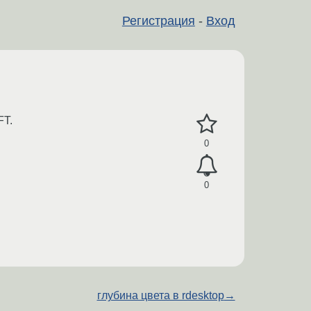
Регистрация
-
Вход
FT.
0
0
глубина цвета в rdesktop
→