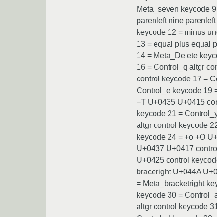
Meta_seven keycode 9 = 
parenleft nine parenlef
keycode 12 = minus un
13 = equal plus equal
14 = Meta_Delete keyc
16 = Control_q altgr c
control keycode 17 = C
Control_e keycode 19 =
+T U+0435 U+0415 contr
keycode 21 = Control_y
altgr control keycode 
keycode 24 = +o +O U+0
U+0437 U+0417 control 
U+0425 control keycode
braceright U+044A U+04
= Meta_bracketright ke
keycode 30 = Control_a
altgr control keycode 