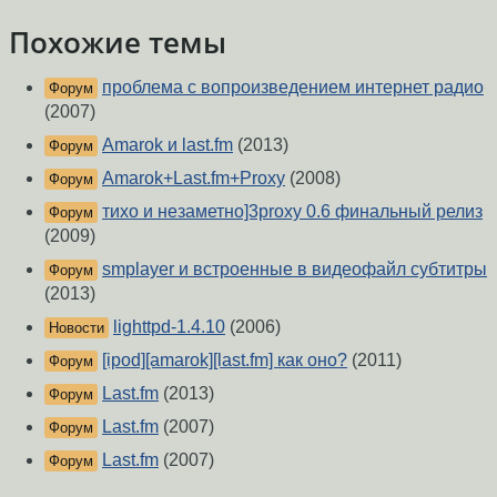
Похожие темы
проблема с вопроизведением интернет радио
Форум
(2007)
Amarok и last.fm
(2013)
Форум
Amarok+Last.fm+Proxy
(2008)
Форум
тихо и незаметно]3proxy 0.6 финальный релиз
Форум
(2009)
smplayer и встроенные в видеофайл субтитры
Форум
(2013)
lighttpd-1.4.10
(2006)
Новости
[ipod][amarok][last.fm] как оно?
(2011)
Форум
Last.fm
(2013)
Форум
Last.fm
(2007)
Форум
Last.fm
(2007)
Форум