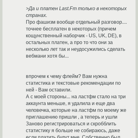
>Да и платен Last.Fm только в некоторых
странах.
Про фашизм вообще отдельный разговор....
точнее бесплатен в некоторых (причем
кощунственный наборчик - US, UK, DE), в
остальных платен, а про то что они за
несколько лет так и неудосужились сделать
вебмани хотя бы...
впрочем к чему флейм? Вам нужна
статистика и текстовые рекомендации по
ней - Вам оставили.
А с моей стороны... на ластфм стало на три
аккаунта меньше, я удалила и еще два
человечка, которые на ластфм по моему же
приглашению пришли , а теперь и ушли
Заново регистрироваться и скробблить
статистику я больше не собираюсь, даже
если платить будут мне. Собственно был