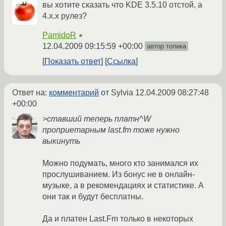
вы хотите сказать что KDE 3.5.10 отстой, а
4.х.х рулез?
PamidoR
★
12.04.2009 09:15:59 +00:00
автор топика
Показать ответ
Ссылка
Ответ на:
комментарий
от Sylvia
12.04.2009 08:27:48
+00:00
>ставший теперь платн^W
проприетарным last.fm тоже нужно
выкинуть
Можно подумать, много кто занимался их
прослушиванием. Из бонус не в онлайн-
музыке, а в рекомендациях и статистике. А
они так и будут бесплатны.
Да и платен Last.Fm только в некоторых