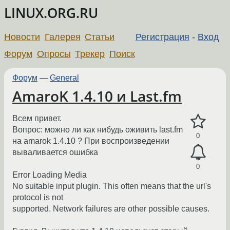
LINUX.ORG.RU
Новости
Галерея
Статьи
Регистрация
-
Вход
Форум
Опросы
Трекер
Поиск
Форум
—
General
AmaroK 1.4.10 и Last.fm
Всем привет.
Вопрос: можно ли как нибудь оживить last.fm
0
на amarok 1.4.10 ? При воспроизведении
вываливается ошибка
0
Error Loading Media
No suitable input plugin. This often means that the url's
protocol is not
supported. Network failures are other possible causes.