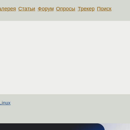
алерея
Статьи
Форум
Опросы
Трекер
Поиск
Linux