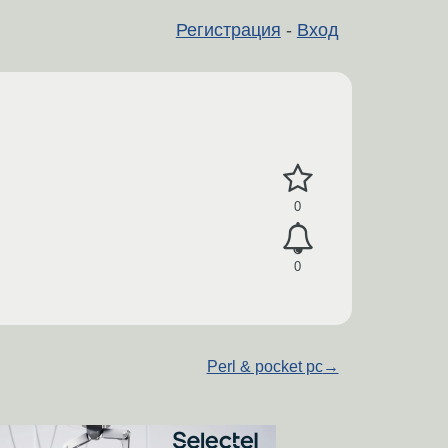
Регистрация
-
Вход
0
0
Perl & pocket pc
→