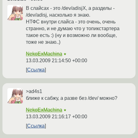
В слайсах - это /dev/adisjX, а разделы -
/dev/adisj, насколько я знаю.
НТФС внутри слайса - это очень, очень
странно, и не думаю что у топикстартера
такое есть :) (ну и возможно ли вообще,
тоже не знаю..)
NekoExMachina
★
13.03.2009 21:14:50 +00:00
Ссылка
>ad4s1
ближе к сабжу, а разве без /dev/ можно?
NekoExMachina
★
13.03.2009 21:16:17 +00:00
Ссылка