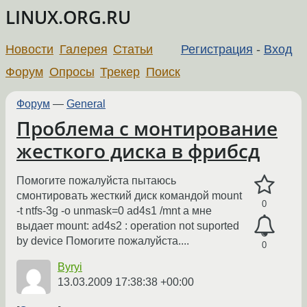
LINUX.ORG.RU
Новости
Галерея
Статьи
Регистрация
-
Вход
Форум
Опросы
Трекер
Поиск
Форум
—
General
Проблема с монтирование
жесткого диска в фрибсд
Помогите пожалуйста пытаюсь
смонтировать жесткий диск командой mount
0
-t ntfs-3g -o unmask=0 ad4s1 /mnt а мне
выдает mount: ad4s2 : operation not suported
by device Помогите пожалуйста....
0
Byryi
13.03.2009 17:38:38 +00:00