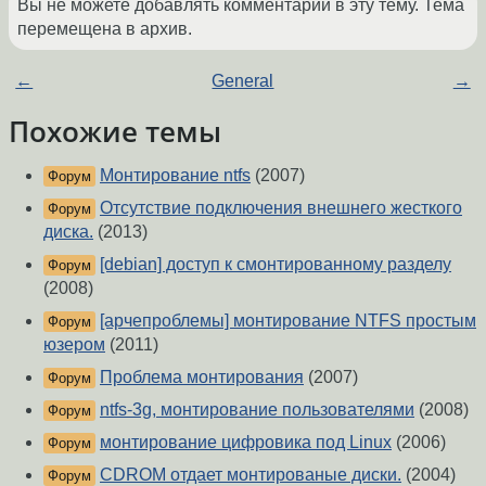
Вы не можете добавлять комментарии в эту тему. Тема
перемещена в архив.
←
General
→
Похожие темы
Монтирование ntfs
(2007)
Форум
Отсутствие подключения внешнего жесткого
Форум
диска.
(2013)
[debian] доступ к смонтированному разделу
Форум
(2008)
[арчепроблемы] монтирование NTFS простым
Форум
юзером
(2011)
Проблема монтирования
(2007)
Форум
ntfs-3g, монтирование пользователями
(2008)
Форум
монтирование цифровика под Linux
(2006)
Форум
CDROM отдает монтированые диски.
(2004)
Форум