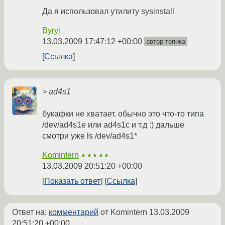
Да я использовал утилиту sysinstall
Byryi
13.03.2009 17:47:12 +00:00
автор топика
Ссылка
> ad4s1
букафки не хватает. обычно это что-то типа
/dev/ad4s1e или ad4s1c и т.д :) дальше
смотри уже ls /dev/ad4s1*
Komintern
★★★★★
13.03.2009 20:51:20 +00:00
Показать ответ
Ссылка
Ответ на:
комментарий
от Komintern
13.03.2009
20:51:20 +00:00