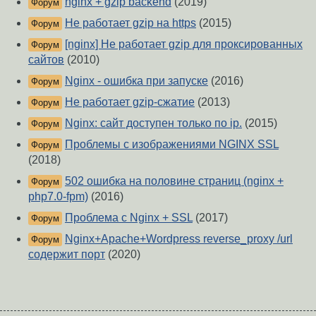
nginx + gzip backend
(2019)
Форум
Не работает gzip на https
(2015)
Форум
[nginx] Не работает gzip для проксированных
Форум
сайтов
(2010)
Nginx - ошибка при запуске
(2016)
Форум
Не работает gzip-сжатие
(2013)
Форум
Nginx: сайт доступен только по ip.
(2015)
Форум
Проблемы с изображениями NGINX SSL
Форум
(2018)
502 ошибка на половине страниц (nginx +
Форум
php7.0-fpm)
(2016)
Проблема с Nginx + SSL
(2017)
Форум
Nginx+Apache+Wordpress reverse_proxy /url
Форум
содержит порт
(2020)