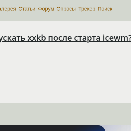
алерея
Статьи
Форум
Опросы
Трекер
Поиск
скать xxkb после старта icewm?