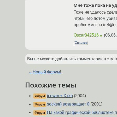
Мне тоже пока не уд
Тоже не удалось сдела
чтобы его потом убива
проблеммы на iret@no
Oscar342516
(
06.06
★
Ссылка
Вы не можете добавлять комментарии в эту т
←
Новый Форум!
Похожие темы
icewm + Xxkb
(2004)
Форум
socket() возвращает 0
(2001)
Форум
На какой графической библиотеке 
Форум