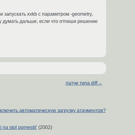
и запускать xxkb с параметром -geometry,
уду думать дальше, если что отпиши решение
патчи типа diff
→
отключить автоматическую загрузку атачментов?
 na stol pomestit'
(2002)