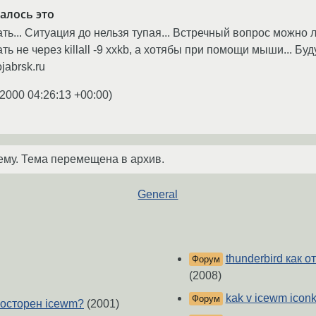
алось это
ть... Ситуация до нельзя тупая... Встречный вопрос можно л
ть не через killall -9 xxkb, а хотябы при помощи мыши... Б
jabrsk.ru
.2000 04:26:13 +00:00
)
ему. Тема перемещена в архив.
General
thunderbird как 
Форум
(2008)
kak v icewm iconki
Форум
посторен icewm?
(2001)