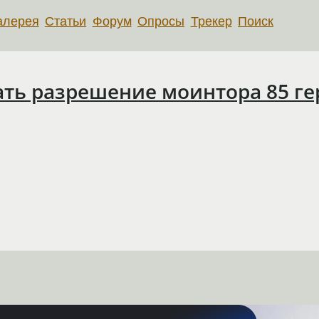
алерея
Статьи
Форум
Опросы
Трекер
Поиск
ть разрешение моинтора 85 ге