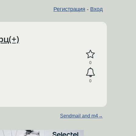
Регистрация
-
Вход
рц(+)
0
0
Sendmail and m4
→