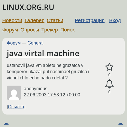
LINUX.ORG.RU
Новости
Галерея
Статьи
Регистрация
-
Вход
Форум
Опросы
Трекер
Поиск
Форум
—
General
java virtal machine
ustanovil java vm apletu ne gruzatca v
konqueror ukazal put nachinaet gruzitca i
0
vicnet chto echo nado cdelat ?
anonymous
0
22.06.2003 17:53:12 +00:00
Ссылка
←
→