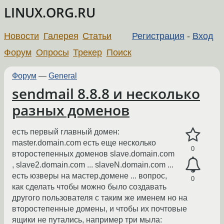
LINUX.ORG.RU
Новости
Галерея
Статьи
Регистрация
-
Вход
Форум
Опросы
Трекер
Поиск
Форум
—
General
sendmail 8.8.8 и несколько
разных доменов
есть первый главный домен:
master.domain.com есть еще несколько
0
второстепенных доменов slave.domain.com
, slave2.domain.com ... slaveN.domain.com ...
есть юзверы на мастер.домене ... вопрос,
0
как сделать чтобы можно было создавать
другого пользователя с таким же именем но на
второстепенные домены, и чтобы их почтовые
ящики не путались, например три мыла: