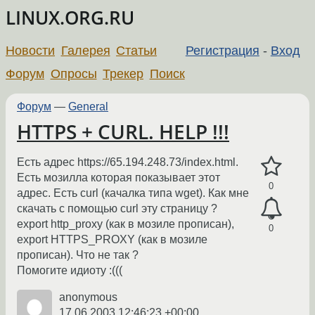
LINUX.ORG.RU
Новости
Галерея
Статьи
Регистрация
-
Вход
Форум
Опросы
Трекер
Поиск
Форум
—
General
HTTPS + CURL. HELP !!!
Есть адрес https://65.194.248.73/index.html.
Есть мозилла которая показывает этот
0
адрес. Есть curl (качалка типа wget). Как мне
скачать с помощью curl эту страницу ?
export http_proxy (как в мозиле прописан),
0
export HTTPS_PROXY (как в мозиле
прописан). Что не так ?
Помогите идиоту :(((
anonymous
17.06.2003 12:46:23 +00:00