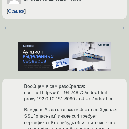
Ссылка
←
→
Вообщем я сам разобрался:
curl --url https://65.194.248.73/index.html --
proxy 192.0.10.151:8080 -p -k -o ./index.html
Все дело было в ключике -k который делает
SSL "опасным" иначе curl требует
сертификат. Кто нибудь объясните мне что
за сертификат он требует и что я теряю